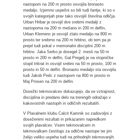
nastopom na 200 m prosto osvojila bronasto
medaljo. Izjemno uspešni so bili tudi fantje, ki so v
svojih kategorijah prav tako osvojili številna odličja.
Urban Hribar je osvojil dve srebrni medalji z
nastopoma na 200 m mešano in 200 m delfin,
Urban Klemenc je osvojil zlato medaljo na 800 m
prosto ter srebrno na 200 m hrbtno, ob tem pa je
prejel tudi pokal v memorialni disciplini 200 m
hrbtno. Jaka Serko je dosegel 2. mesti na 50 m
prosto in 200 m delfin, Gal Pregelj je na stopničke
stopil trikrat in osvojil srebro na 50 m prosto, 100 m
prosto in 50 m delfin. Bronasto medaljo sta osvojila
tudi Jakob Prelc z nastopom na 800 m prosto in
Maj Prosen na 200 m delfin.
Dosežki tekmovalcev dokazujejo, da se vztrajnost,
disciplina in predano delo na treningih odražajo v
kakovostnih nastopih in odličnih rezultatih.
V Plavalnem klubu Calcit Kamnik so zadovoljni z
doseženimi rezultati in prikazanim napredkom
svojih plavalcev. Vsem tekmovalcem in
tekmovalkam čestitajo za odlične nastope ter jim
želijo veliko uspeha tudi na prihodnjih tekmovanjih.