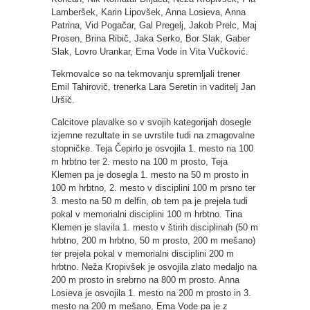
Lamberšek, Karin Lipovšek, Anna Losieva, Anna
Patrina, Vid Pogačar, Gal Pregelj, Jakob Prelc, Maj
Prosen, Brina Ribič, Jaka Serko, Bor Slak, Gaber
Slak, Lovro Urankar, Ema Vode in Vita Vučković.
Tekmovalce so na tekmovanju spremljali trener
Emil Tahirovič, trenerka Lara Seretin in vaditelj Jan
Uršič.
Calcitove plavalke so v svojih kategorijah dosegle
izjemne rezultate in se uvrstile tudi na zmagovalne
stopničke. Teja Čepirlo je osvojila 1. mesto na 100
m hrbtno ter 2. mesto na 100 m prosto, Teja
Klemen pa je dosegla 1. mesto na 50 m prosto in
100 m hrbtno, 2. mesto v disciplini 100 m prsno ter
3. mesto na 50 m delfin, ob tem pa je prejela tudi
pokal v memorialni disciplini 100 m hrbtno. Tina
Klemen je slavila 1. mesto v štirih disciplinah (50 m
hrbtno, 200 m hrbtno, 50 m prosto, 200 m mešano)
ter prejela pokal v memorialni disciplini 200 m
hrbtno. Neža Kropivšek je osvojila zlato medaljo na
200 m prosto in srebrno na 800 m prosto. Anna
Losieva je osvojila 1. mesto na 200 m prosto in 3.
mesto na 200 m mešano, Ema Vode pa je z