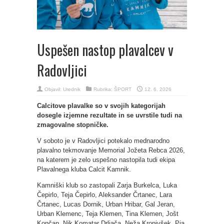
Uspešen nastop plavalcev v
Radovljici
Objavil:
Urednik
Rubrika:
ŠPORT
12. 6. 2026
Calcitove plavalke so v svojih kategorijah
dosegle izjemne rezultate in se uvrstile tudi na
zmagovalne stopničke.
V soboto je v Radovljici potekalo mednarodno
plavalno tekmovanje Memorial Jožeta Rebca 2026,
na katerem je zelo uspešno nastopila tudi ekipa
Plavalnega kluba Calcit Kamnik.
Kamniški klub so zastopali Zarja Burkelca, Luka
Čepirlo, Teja Čepirlo, Aleksander Črtanec, Lara
Črtanec, Lucas Dornik, Urban Hribar, Gal Jeran,
Urban Klemenc, Teja Klemen, Tina Klemen, Jošt
Končan, Nik Komatar Drljača, Neža Kropivšek, Pia