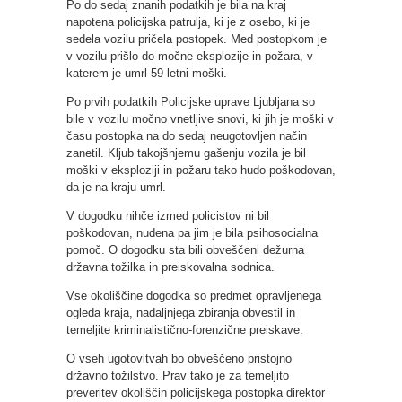
Po do sedaj znanih podatkih je bila na kraj
napotena policijska patrulja, ki je z osebo, ki je
sedela vozilu pričela postopek. Med postopkom je
v vozilu prišlo do močne eksplozije in požara, v
katerem je umrl 59-letni moški.
Po prvih podatkih Policijske uprave Ljubljana so
bile v vozilu močno vnetljive snovi, ki jih je moški v
času postopka na do sedaj neugotovljen način
zanetil. Kljub takojšnjemu gašenju vozila je bil
moški v eksploziji in požaru tako hudo poškodovan,
da je na kraju umrl.
V dogodku nihče izmed policistov ni bil
poškodovan, nudena pa jim je bila psihosocialna
pomoč. O dogodku sta bili obveščeni dežurna
državna tožilka in preiskovalna sodnica.
Vse okoliščine dogodka so predmet opravljenega
ogleda kraja, nadaljnjega zbiranja obvestil in
temeljite kriminalistično-forenzične preiskave.
O vseh ugotovitvah bo obveščeno pristojno
državno tožilstvo. Prav tako je za temeljito
preveritev okoliščin policijskega postopka direktor