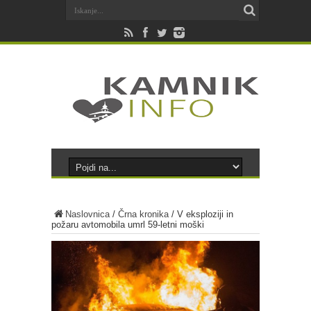
Naslovnica
/
Črna kronika
/
V eksploziji in
požaru avtomobila umrl 59-letni moški