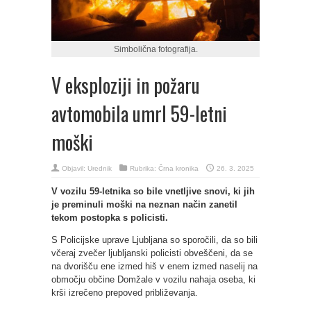
Simbolična fotografija.
V eksploziji in požaru
avtomobila umrl 59-letni
moški
Objavil:
Urednik
Rubrika:
Črna kronika
26. 3. 2025
V vozilu 59-letnika so bile vnetljive snovi, ki jih
je preminuli moški na neznan način zanetil
tekom postopka s policisti.
S Policijske uprave Ljubljana so sporočili, da so bili
včeraj zvečer ljubljanski policisti obveščeni, da se
na dvorišču ene izmed hiš v enem izmed naselij na
območju občine Domžale v vozilu nahaja oseba, ki
krši izrečeno prepoved približevanja.