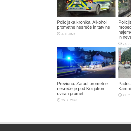
Policijska kronika: Alkohol,
Polici
prometne nesreče in tatvine
mopedi
najemo
3. 8. 2026
in nev
27. 7
Previdno: Zaradi prometne
Padec
nesreče je pod Kozjakom
Kamniš
oviran promet
22. 7
25. 7. 2026