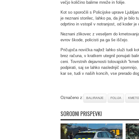
večjo količino balirne mreže in folije.
Kot so sporočili s Policijske uprave Ljubljan
je neznani storilec, lahko pa, da jih je bilo
odprtino in vstopil v notranjost, od koder je o
Neznani zlikovec z veseljem do kmetovanja i
evrov škode, policisti pa ga še iščejo.
Pričujoča novička najbrž lahko služi tudi 
brez računa, v kratkem utegnil ponujati bali
ceni. Tovrstnih dejavnosti tolovajskih “kme
podpirati, saj se lahko naslednjič spomnijo, d
kar se, tudi v naših koncih, vse prerado dog
Označeno z:
BALIRANJE
FOLIJA
KMETO
SORODNI PRISPEVKI