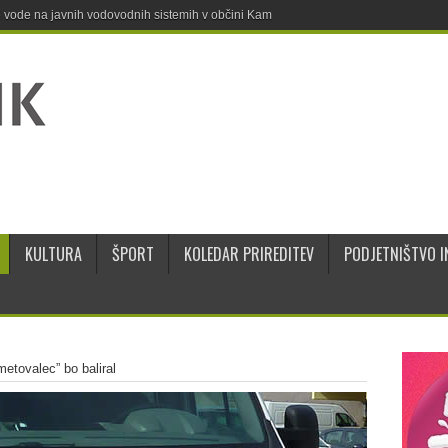
ne vode na javnih vodovodnih sistemih v občini Kamnik
KULTURA
ŠPORT
KOLEDAR PRIREDITEV
PODJETNIŠTVO I
metovalec” bo baliral