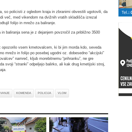
a, so policisti z ogledom kraja in zbranimi obvestili ugotovili, da
 tudi več, med vikendom na dvižnih vratih skladišča izrezal
dtujil folijo in mrežo za baliranje.
n baliranja sena je z dejanjem povzročil za približno 3500
kot opozorilo vsem kmetovalcem, ki bi jim morda kdo, seveda
rno mrežo in folijo po posebej ugodni oz. dobesedno “akcijski”
tovalcev” namreč, kljub morebitnemu “prihranku”, ne gre
a svoji “stranki” odpeljejo balirko, ali kak drug kmetijski stroj,
aja.
VANJE
KOMENDA
POLICIJA
VLOM