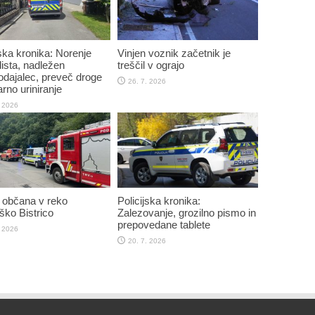
jska kronika: Norenje
Vinjen voznik začetnik je
sta, nadležen
treščil v ograjo
dajalec, preveč droge
26. 7. 2026
arno uriniranje
. 2026
 občana v reko
Policijska kronika:
ko Bistrico
Zalezovanje, grozilno pismo in
prepovedane tablete
. 2026
20. 7. 2026