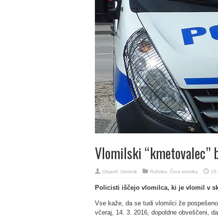
Vlomilski “kmetovalec” b
Objavil:
Urednik
Rubrika:
Črna kronika
15.
Policisti iščejo vlomilca, ki je vlomil v 
Vse kaže, da se tudi vlomilci že pospešeno p
včeraj, 14. 3. 2016, dopoldne obveščeni, d