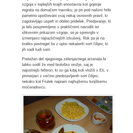
vzgoja v toplejših krajih enostavna kot gojenje
regrata na domačem travniku, je pri pod našimi hribi
pametno upoštevani vsaj nekaj osnovnih pravil, ki
zagotavljajo uspeh in obilen pridelek. Predavanje, ki
je bilo pospremljeno s praktičnimi navodili ter
slikovnim prikazom vzgoje, se je sprevrglo v
izmenjavo najrazličnejših izkušenj, Rok pa je na
kratko postregel še z opisi nekaterih sort čilijev, ki
jih sadi tudi sam.
Pretežen del njegovega zelenjavnega arzenala bi
lahko sodil že med biološko orožje, saj je
najostrejši feferon, ki so ga kdaj koli vložili v Eti, v
primerjavi z večino predstavljenih sort čilijev,
nekako kot Frutek napram najhujšemu tunjškemu
močeradovcu.