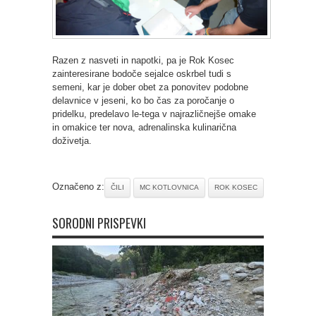
Razen z nasveti in napotki, pa je Rok Kosec
zainteresirane bodoče sejalce oskrbel tudi s
semeni, kar je dober obet za ponovitev podobne
delavnice v jeseni, ko bo čas za poročanje o
pridelku, predelavo le-tega v najrazličnejše omake
in omakice ter nova, adrenalinska kulinarična
doživetja.
Označeno z:
ČILI
MC KOTLOVNICA
ROK KOSEC
SORODNI PRISPEVKI