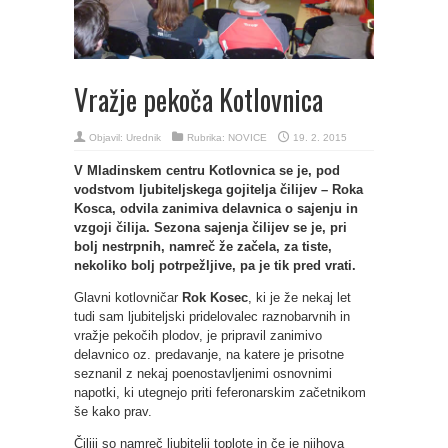
Vražje pekoča Kotlovnica
Objavil:
Urednik
Rubrika:
NOVICE
19. 2. 2015
V Mladinskem centru Kotlovnica se je, pod
vodstvom ljubiteljskega gojitelja čilijev – Roka
Kosca, odvila zanimiva delavnica o sajenju in
vzgoji čilija. Sezona sajenja čilijev se je, pri
bolj nestrpnih, namreč že začela, za tiste,
nekoliko bolj potrpežljive, pa je tik pred vrati.
Glavni kotlovničar
Rok Kosec
, ki je že nekaj let
tudi sam ljubiteljski pridelovalec raznobarvnih in
vražje pekočih plodov, je pripravil zanimivo
delavnico oz. predavanje, na katere je prisotne
seznanil z nekaj poenostavljenimi osnovnimi
napotki, ki utegnejo priti feferonarskim začetnikom
še kako prav.
Čiliji so namreč ljubitelji toplote in če je njihova