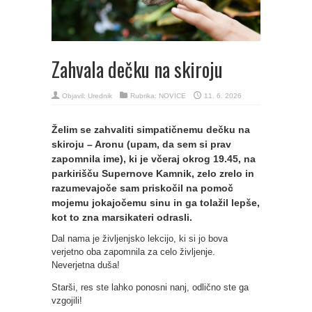
Zahvala dečku na skiroju
Objavil:
Urednik
Rubrika:
NOVICE
11. 6. 2026
Želim se zahvaliti simpatičnemu dečku na
skiroju – Aronu (upam, da sem si prav
zapomnila ime), ki je včeraj okrog 19.45, na
parkirišču Supernove Kamnik, zelo zrelo in
razumevajoče sam priskočil na pomoč
mojemu jokajočemu sinu in ga tolažil lepše,
kot to zna marsikateri odrasli.
Dal nama je življenjsko lekcijo, ki si jo bova
verjetno oba zapomnila za celo življenje.
Neverjetna duša!
Starši, res ste lahko ponosni nanj, odlično ste ga
vzgojili!