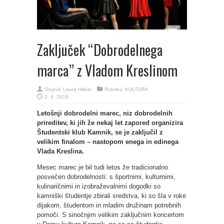
Zaključek “Dobrodelnega
marca” z Vladom Kreslinom
Objavil:
Laura Hribar
Rubrika:
KULTURA
3. 4. 2019
Letošnji dobrodelni marec, niz dobrodelnih
prireditev, ki jih že nekaj let zapored organizira
Študentski klub Kamnik, se je zaključil z
velikim finalom – nastopom enega in edinega
Vlada Kreslina.
Mesec marec je bil tudi letos že tradicionalno
posvečen dobrodelnosti: s športnimi, kulturnimi,
kulinaričnimi in izobraževalnimi dogodki so
kamniški študentje zbirali sredstva, ki so šla v roke
dijakom, študentom in mladim družinam potrebnih
pomoči. S sinočnjim velikim zaključnim koncertom