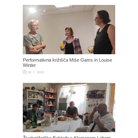
Performativna križišča Miše Gams in Louise
Winter
18. 7. 2026
Živoknjižniške Baklade s Klemenom Lahom