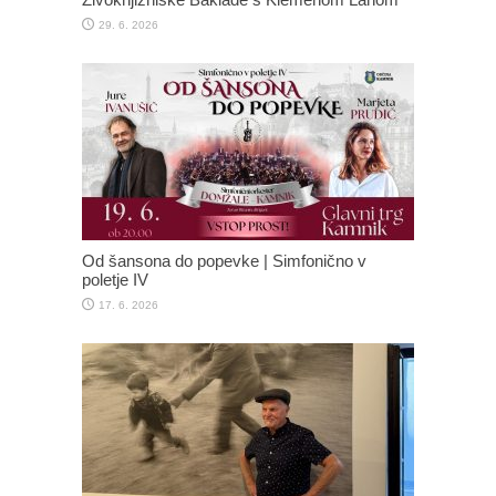
29. 6. 2026
Od šansona do popevke | Simfonično v
poletje IV
17. 6. 2026