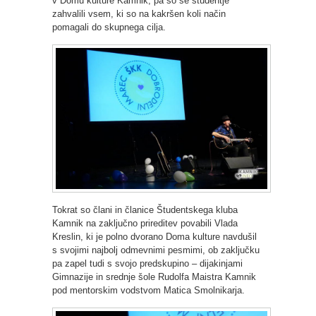
v Domu kulture Kamnik, pa so se študentje
zahvalili vsem, ki so na kakršen koli način
pomagali do skupnega cilja.
Tokrat so člani in članice Študentskega kluba
Kamnik na zaključno prireditev povabili Vlada
Kreslin, ki je polno dvorano Doma kulture navdušil
s svojimi najbolj odmevnimi pesmimi, ob zaključku
pa zapel tudi s svojo predskupino – dijakinjami
Gimnazije in srednje šole Rudolfa Maistra Kamnik
pod mentorskim vodstvom Matica Smolnikarja.