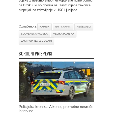
vojske z dežurno ekipo helikopterske nujne pomoči
na Brniku, ki so obolela oz. zastrupljena zakonca
prepeljali na zdravljenje v UKC Ljubljana.
Označeno z:
KAMNIK
NMP KAMNIK
REŠEVALCI
SLOVENSKA VOJSKA
VELIKA PLANINA
ZASTRUPITEV Z GOBAMI
SORODNI PRISPEVKI
Policijska kronika: Alkohol, prometne nesreče
in tatvine