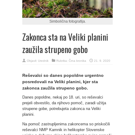
Simbolična fotografija.
Zakonca sta na Veliki planini
zaužila strupeno gobo
Objavil:
Urednik
Rubrika:
Črna kronika
21. 9. 2020
Reševalci so danes popoldne urgentno
posredovali na Veliki planini, kjer sta
zakonca zaužila strupeno gobo.
Danes popoldne, nekaj po 18. uri, so reševalci
prejeli obvestilo, da njihovo pomoč, zaradi užitja
strupene gobe, potrebujeta zakonca na Veliki
planini.
Na pomoč zastrupljenima zakoncema so priskočili
reševalci NMP Kamnik in helikopter Slovenske