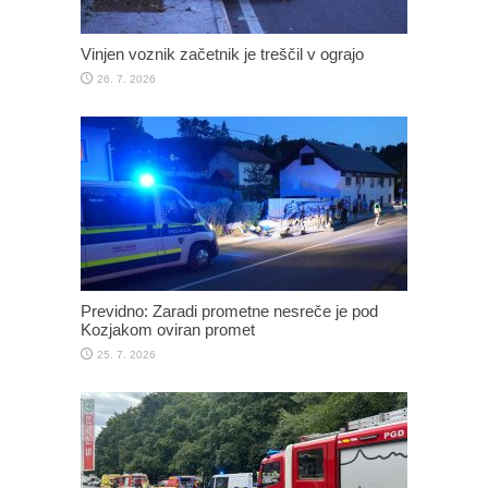
Vinjen voznik začetnik je treščil v ograjo
26. 7. 2026
Previdno: Zaradi prometne nesreče je pod
Kozjakom oviran promet
25. 7. 2026