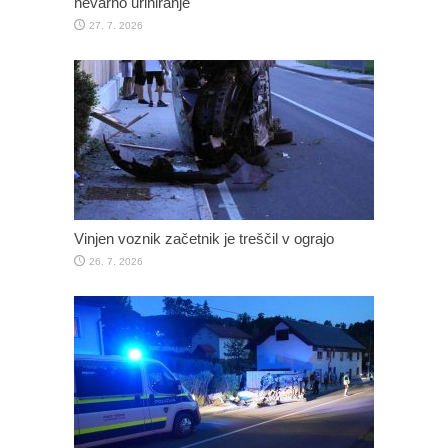
nevarno uriniranje
27. 7. 2026
Vinjen voznik začetnik je treščil v ograjo
26. 7. 2026