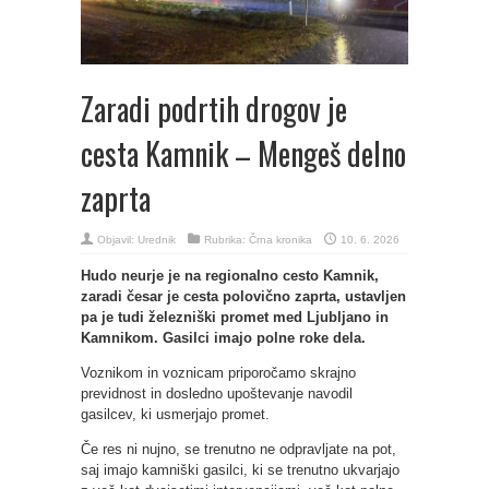
Zaradi podrtih drogov je
cesta Kamnik – Mengeš delno
zaprta
Objavil:
Urednik
Rubrika:
Črna kronika
10. 6. 2026
Hudo neurje je na regionalno cesto Kamnik,
zaradi česar je cesta polovično zaprta, ustavljen
pa je tudi železniški promet med Ljubljano in
Kamnikom. Gasilci imajo polne roke dela.
Voznikom in voznicam priporočamo skrajno
previdnost in dosledno upoštevanje navodil
gasilcev, ki usmerjajo promet.
Če res ni nujno, se trenutno ne odpravljate na pot,
saj imajo kamniški gasilci, ki se trenutno ukvarjajo