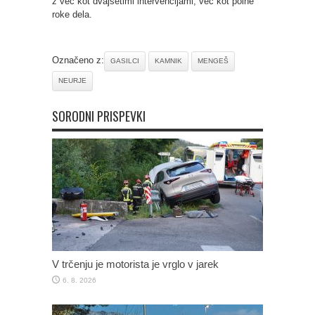
z več kot dvajsetimi intervencijami, več kot polne
roke dela.
Označeno z:
GASILCI
KAMNIK
MENGEŠ
NEURJE
SORODNI PRISPEVKI
V trčenju je motorista je vrglo v jarek
6. 8. 2026