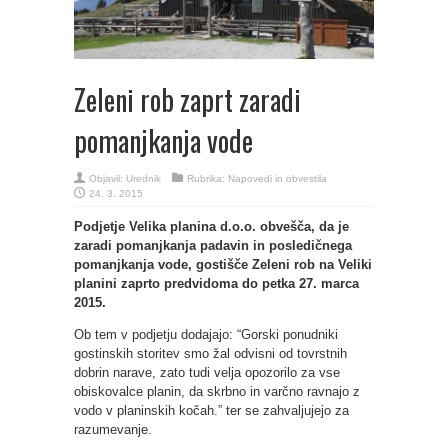
Zeleni rob zaprt zaradi
pomanjkanja vode
Objavil:
Urednik
Rubrika:
Napovedi in obvestila
24. 3. 2015
Podjetje Velika planina d.o.o. obvešča, da je
zaradi pomanjkanja padavin in posledičnega
pomanjkanja vode, gostišče Zeleni rob na Veliki
planini zaprto predvidoma do petka 27. marca
2015.
Ob tem v podjetju dodajajo: “Gorski ponudniki
gostinskih storitev smo žal odvisni od tovrstnih
dobrin narave, zato tudi velja opozorilo za vse
obiskovalce planin, da skrbno in varčno ravnajo z
vodo v planinskih kočah.” ter se zahvaljujejo za
razumevanje.