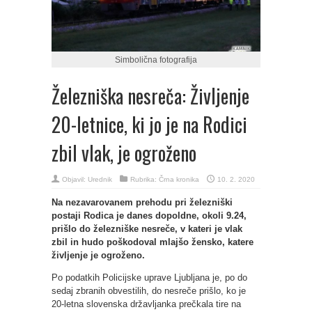
Simbolična fotografija
Železniška nesreča: Življenje
20-letnice, ki jo je na Rodici
zbil vlak, je ogroženo
Objavil:
Urednik
Rubrika:
Črna kronika
10. 2. 2020
Na nezavarovanem prehodu pri železniški
postaji Rodica je danes dopoldne, okoli 9.24,
prišlo do železniške nesreče, v kateri je vlak
zbil in hudo poškodoval mlajšo žensko, katere
življenje je ogroženo.
Po podatkih Policijske uprave Ljubljana je, po do
sedaj zbranih obvestilih, do nesreče prišlo, ko je
20-letna slovenska državljanka prečkala tire na