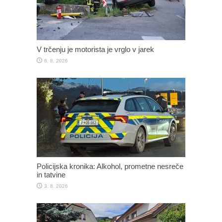
V trčenju je motorista je vrglo v jarek
6. 8. 2026
Policijska kronika: Alkohol, prometne nesreče
in tatvine
3. 8. 2026