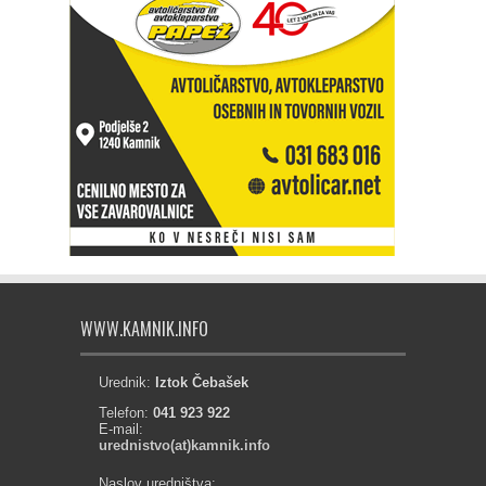
WWW.KAMNIK.INFO
Urednik:
Iztok Čebašek
Telefon:
041 923 922
E-mail:
urednistvo(at)kamnik.info
Naslov uredništva: