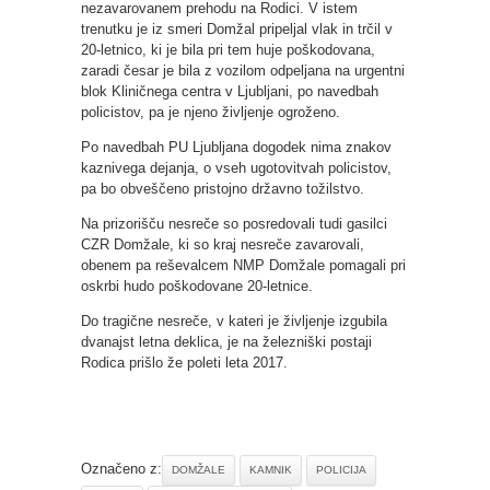
nezavarovanem prehodu na Rodici. V istem
trenutku je iz smeri Domžal pripeljal vlak in trčil v
20-letnico, ki je bila pri tem huje poškodovana,
zaradi česar je bila z vozilom odpeljana na urgentni
blok Kliničnega centra v Ljubljani, po navedbah
policistov, pa je njeno življenje ogroženo.
Po navedbah PU Ljubljana dogodek nima znakov
kaznivega dejanja, o vseh ugotovitvah policistov,
pa bo obveščeno pristojno državno tožilstvo.
Na prizorišču nesreče so posredovali tudi gasilci
CZR Domžale, ki so kraj nesreče zavarovali,
obenem pa reševalcem NMP Domžale pomagali pri
oskrbi hudo poškodovane 20-letnice.
Do tragične nesreče, v kateri je življenje izgubila
dvanajst letna deklica, je na železniški postaji
Rodica prišlo že poleti leta 2017.
Označeno z:
DOMŽALE
KAMNIK
POLICIJA