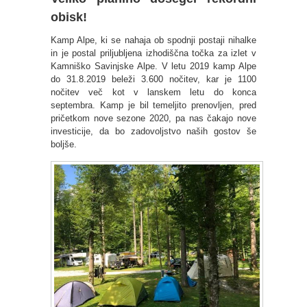
obisk!
Kamp Alpe, ki se nahaja ob spodnji postaji nihalke
in je postal priljubljena izhodiščna točka za izlet v
Kamniško Savinjske Alpe. V letu 2019 kamp Alpe
do 31.8.2019 beleži 3.600 nočitev, kar je 1100
nočitev več kot v lanskem letu do kon
ca
septembra. Kamp je bil temeljito prenovljen, pred
pričetkom nove sezone
2020,
pa nas čakajo nove
investicije, da bo zadovoljstvo naših gostov še
boljše.