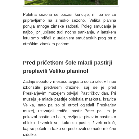
Poletna sezona se počasi končuje, mi pa se že
pripravljamo na zimsko sezono. Velika planina
ponuja mnoge zimske radosti. Poleg smučanja je
najbolj priljubljeno tudi nočno sankanje, v lanskem
letu smo pričeli z urejanjem smučarskih prog ter z
otroškim zimskim parkom.
Pred pričetkom šole mladi pastirji
preplavili Veliko planino!
Zadnjo soboto v mesecu avgustu so za izlet v hribe
izkoristile predvsem družine, saj se je pred
Preskarjevim muzejem odvijal Pastirčkov dan. Pri
muzeju je mlade pastirje obiskala maskota, kravica
Vel’ka, nato pa so si otroci ogledali Preskarjev
muzej, ustvarjali trniče, pastir Peter pa jim je
pokazal pastirsko bajto, rezljanje pisav in pastirsko
obleko.
Izvedeli so, kako so pastirji živeli nekoč,
kaj so počeli in kako so pridelovali domače mlečne
izdelke.