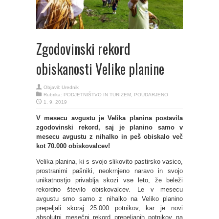
Zgodovinski rekord
obiskanosti Velike planine
Objavil:
Urednik
Rubrika:
PODJETNIŠTVO IN TURIZEM
,
POUDARJENO
1. 9. 2019
V mesecu avgustu je Velika planina postavila
zgodovinski rekord, saj je planino
samo
v
mesecu avgustu
z nihalko in peš
obiskalo več
kot 70.000 obiskovalcev!
Velika planina, ki s svojo slikovito pastirsko vasico,
prostranimi pašniki, neokrnjeno naravo in svojo
unikatnostjo privablja skozi vse leto, že beleži
rekordno število obiskovalcev. Le v mesecu
avgustu smo
samo
z nihalko na Veliko planino
prepeljali skoraj 25.000 potnikov, kar je novi
absolutni mesečni rekord
prepeljanih potnikov na