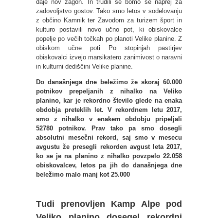
daje nov zagon. In trudili se bomo še naprej za
zadovoljstvo gostov. Tako smo letos v sodelovanju
z občino Kam
n
ik ter Zavodom za turizem šport in
kulturo postavili novo učno pot, ki obiskovalce
popelje po večih točkah po planoti Velike planine. Z
obiskom učne poti Po stopinjah pastirjev
obiskovalci izvejo marsikatero zanimivost o naravni
in kulturni dediščini Velike planine.
Do današnjega dne beležimo že skoraj 60.000
potnikov
prepeljanih z nihalko na Veliko
planino
, kar je rekordno število glede na enaka
obdobja preteklih let. V rekordnem letu 2017,
smo z nihalko v enakem obdobju pripeljali
52780 potnikov. Prav tako pa smo dosegli
absolutni mesečni rekord, saj smo v mesecu
avgustu že presegli rekorden avgust leta 2017,
ko se je na planino z nihalko povzpelo 22.058
obiskovalcev, letos pa jih do današnjega dne
beležimo
malo manj kot
25.000
T
udi prenovljen Kamp Alpe pod
Veliko planino dosegel rekordni