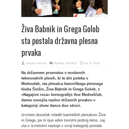
Živa Babnik in Grega Golob
sta postala državna plesna
prvaka
Objavil:
Urednik
Rubrika:
NOVICE
26. 6. 2018
Na državnem prvenstvu v modernih
tekmovalnih plesih, ki te dni poteka v
Medvodah, sta plesalca kamniškega plesnega
kluba Šinšin, Živa Babnik in Grega Golob, z
»Nagajivo roza« koreografijo Ane Medvešček,
danes osvojila naslov državnih prvakov v
kategoriji show dance duo otroci.
Izvrsten dosežek mladih kamniških plesalcev Žive
in Grega, pa ni njun edini tovrstni podvig letos, saj
sta z izvrstnimi nastopi v svoji kategoriji postala