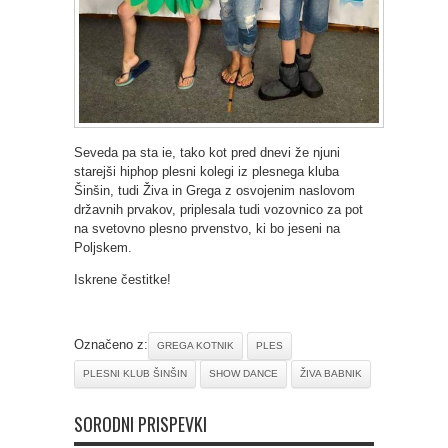
Seveda pa sta ie, tako kot pred dnevi že njuni
starejši hiphop plesni kolegi iz plesnega kluba
Šinšin, tudi Živa in Grega z osvojenim naslovom
državnih prvakov, priplesala tudi vozovnico za pot
na svetovno plesno prvenstvo, ki bo jeseni na
Poljskem.
Iskrene čestitke!
Označeno z:
GREGA KOTNIK
PLES
PLESNI KLUB ŠINŠIN
SHOW DANCE
ŽIVA BABNIK
SORODNI PRISPEVKI