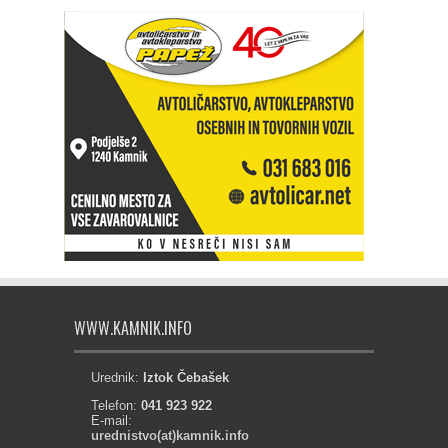
WWW.KAMNIK.INFO
Urednik:
Iztok Čebašek
Telefon:
041 923 922
E-mail:
urednistvo(at)kamnik.info