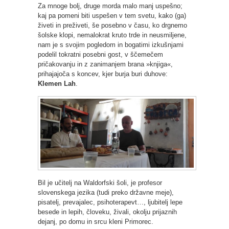
Za mnoge bolj, druge morda malo manj uspešno;
kaj pa pomeni biti uspešen v tem svetu, kako (ga)
živeti in preživeti, še posebno v času, ko drgnemo
šolske klopi, nemalokrat kruto trde in neusmiljene,
nam je s svojim pogledom in bogatimi izkušnjami
podelil tokratni posebni gost, v ščemečem
pričakovanju in z zanimanjem brana »knjiga«,
prihajajoča s koncev, kjer burja buri duhove:
Klemen Lah
.
Bil je učitelj na Waldorfski šoli, je profesor
slovenskega jezika (tudi preko državne meje),
pisatelj, prevajalec, psihoterapevt…, ljubitelj lepe
besede in lepih, človeku, živali, okolju prijaznih
dejanj, po domu in srcu kleni Primorec.