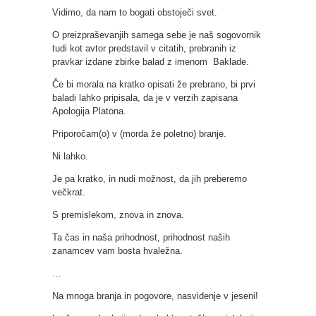
Vidimo, da nam to bogati obstoječi svet.
O preizpraševanjih samega sebe je naš sogovornik
tudi kot avtor predstavil v citatih, prebranih iz
pravkar izdane zbirke balad z imenom Baklade.
Če bi morala na kratko opisati že prebrano, bi prvi
baladi lahko pripisala, da je v verzih zapisana
Apologija Platona.
Priporočam(o) v (morda že poletno) branje.
Ni lahko.
Je pa kratko, in nudi možnost, da jih preberemo
večkrat.
S premislekom, znova in znova.
Ta čas in naša prihodnost, prihodnost naših
zanamcev vam bosta hvaležna.
…
Na mnoga branja in pogovore, nasvidenje v jeseni!