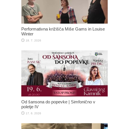
Performativna križišča Miše Gams in Louise
Winter
18. 7. 2026
Od šansona do popevke | Simfonično v
poletje IV
17. 6. 2026