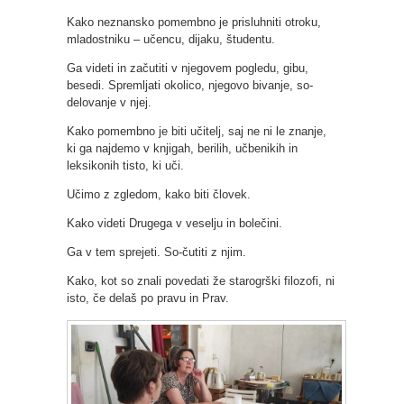
Kako neznansko pomembno je prisluhniti otroku,
mladostniku – učencu, dijaku, študentu.
Ga videti in začutiti v njegovem pogledu, gibu,
besedi. Spremljati okolico, njegovo bivanje, so-
delovanje v njej.
Kako pomembno je biti učitelj, saj ne ni le znanje,
ki ga najdemo v knjigah, berilih, učbenikih in
leksikonih tisto, ki uči.
Učimo z zgledom, kako biti človek.
Kako videti Drugega v veselju in bolečini.
Ga v tem sprejeti. So-čutiti z njim.
Kako, kot so znali povedati že starogrški filozofi, ni
isto, če delaš po pravu in Prav.