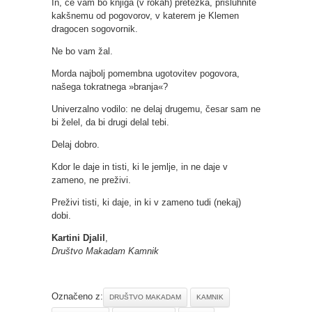
In, če vam bo knjiga (v rokah) pretežka, prisluhnite
kakšnemu od pogovorov, v katerem je Klemen
dragocen sogovornik.
Ne bo vam žal.
Morda najbolj pomembna ugotovitev pogovora,
našega tokratnega »branja«?
Univerzalno vodilo: ne delaj drugemu, česar sam ne
bi želel, da bi drugi delal tebi.
Delaj dobro.
Kdor le daje in tisti, ki le jemlje, in ne daje v
zameno, ne preživi.
Preživi tisti, ki daje, in ki v zameno tudi (nekaj)
dobi.
Kartini Djalil
,
Društvo Makadam Kamnik
Označeno z:
DRUŠTVO MAKADAM
KAMNIK