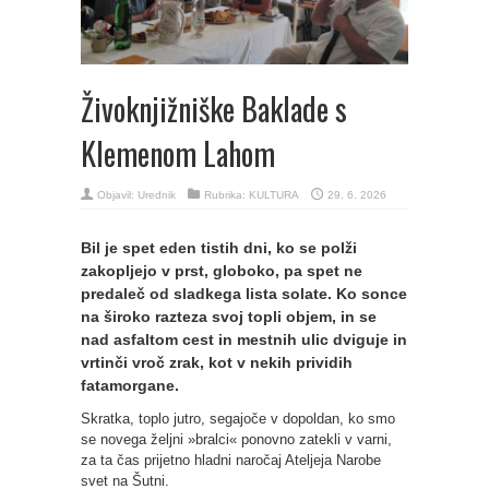
Živoknjižniške Baklade s
Klemenom Lahom
Objavil:
Urednik
Rubrika:
KULTURA
29. 6. 2026
Bil je spet eden tistih dni, ko se polži
zakopljejo v prst, globoko, pa spet ne
predaleč od sladkega lista solate. Ko sonce
na široko razteza svoj topli objem, in se
nad asfaltom cest in mestnih ulic dviguje in
vrtinči vroč zrak, kot v nekih prividih
fatamorgane.
Skratka, toplo jutro, segajoče v dopoldan, ko smo
se novega željni »bralci« ponovno zatekli v varni,
za ta čas prijetno hladni naročaj Ateljeja Narobe
svet na Šutni.