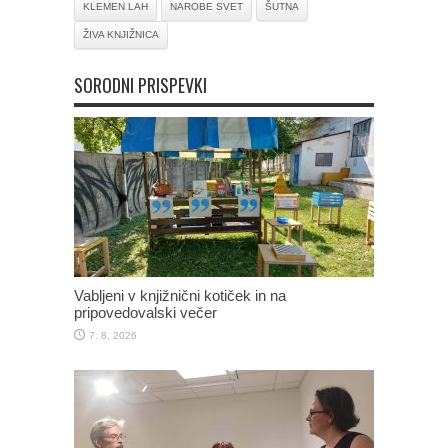
KLEMEN LAH
NAROBE SVET
ŠUTNA
ŽIVA KNJIŽNICA
SORODNI PRISPEVKI
Vabljeni v knjižnični kotiček in na
pripovedovalski večer
7. 8. 2026