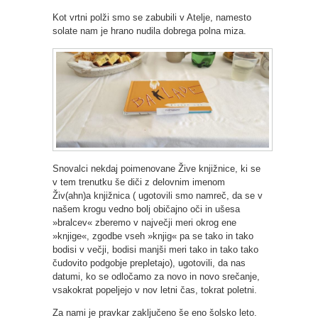
Kot vrtni polži smo se zabubili v Atelje, namesto
solate nam je hrano nudila dobrega polna miza.
Snovalci nekdaj poimenovane Žive knjižnice, ki se
v tem trenutku še diči z delovnim imenom
Živ(ahn)a knjižnica ( ugotovili smo namreč, da se v
našem krogu vedno bolj običajno oči in ušesa
»bralcev« zberemo v največji meri okrog ene
»knjige«, zgodbe vseh »knjig« pa se tako in tako
bodisi v večji, bodisi manjši meri tako in tako tako
čudovito podgobje prepletajo), ugotovili, da nas
datumi, ko se odločamo za novo in novo srečanje,
vsakokrat popeljejo v nov letni čas, tokrat poletni.
Za nami je pravkar zaključeno še eno šolsko leto.