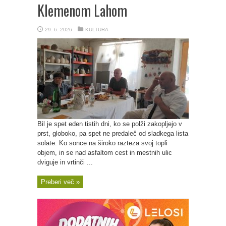
Klemenom Lahom
29. 6. 2026
KULTURA
Bil je spet eden tistih dni, ko se polži zakopljejo v
prst, globoko, pa spet ne predaleč od sladkega lista
solate. Ko sonce na široko razteza svoj topli
objem, in se nad asfaltom cest in mestnih ulic
dviguje in vrtinči ...
Preberi več »