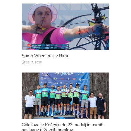
Samo Vrbec tretji v Rimu
27. 7. 2026
Calcitovci v Kočevju do 23 medalj in osmih
naslovov državnih prvakov