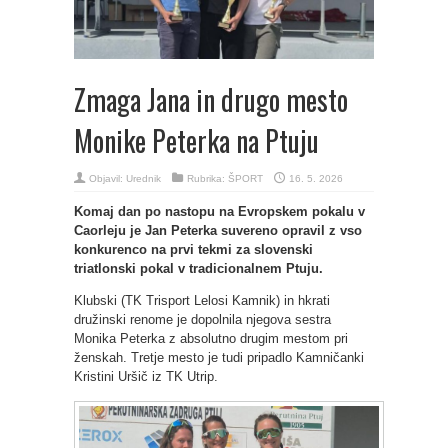
Zmaga Jana in drugo mesto
Monike Peterka na Ptuju
Objavil:
Urednik
Rubrika:
ŠPORT
16. 5. 2026
Komaj dan po nastopu na Evropskem pokalu v
Caorleju je Jan Peterka suvereno opravil z vso
konkurenco na prvi tekmi za slovenski
triatlonski pokal v tradicionalnem Ptuju.
Klubski (TK Trisport Lelosi Kamnik) in hkrati
družinski renome je dopolnila njegova sestra
Monika Peterka z absolutno drugim mestom pri
ženskah. Tretje mesto je tudi pripadlo Kamničanki
Kristini Uršič iz TK Utrip.