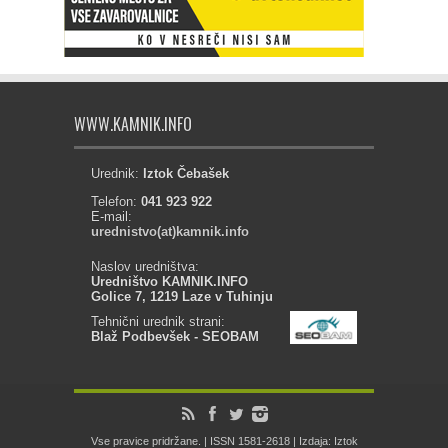
WWW.KAMNIK.INFO
Urednik:
Iztok Čebašek
Telefon:
041 923 922
E-mail:
urednistvo(at)kamnik.info
Naslov uredništva:
Uredništvo KAMNIK.INFO
Golice 7, 1219 Laze v Tuhinju
Tehnični urednik strani:
Blaž Podbevšek - SEOBAM
Vse pravice pridržane. | ISSN 1581-2618 | Izdaja: Iztok