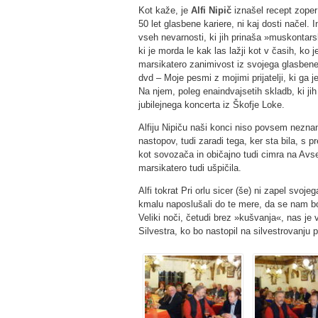
Kot kaže, je
Alfi Nipič
iznašel recept zoper 
50 let glasbene kariere, ni kaj dosti načel. 
vseh nevarnosti, ki jih prinaša »muskontarsk
ki je morda le kak las lažji kot v časih, ko 
marsikatero zanimivost iz svojega glasbenega
dvd – Moje pesmi z mojimi prijatelji, ki ga 
Na njem, poleg enaindvajsetih skladb, ki jih 
jubilejnega koncerta iz Škofje Loke.
Alfiju Nipiču naši konci niso povsem neznani,
nastopov, tudi zaradi tega, ker sta bila, s 
kot sovozača in običajno tudi cimra na Avse
marsikatero tudi ušpičila.
Alfi tokrat Pri orlu sicer (še) ni zapel svo
kmalu naposlušali do te mere, da se nam bo, 
Veliki noči, četudi brez »kušvanja«, nas je
Silvestra, ko bo nastopil na silvestrovanju 