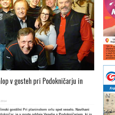
lop v gosteh pri Podokničarju in
. 2014
užinski gostilni
Pri planinskem orlu
spet veselo. Navihani
dokničar
, je v goste oddaje Veselje s Podokničarjem, ki jo