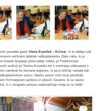
jveč povedati pastir
Stane Erjavšek – Krčmar
, ki je oddajo tudi
omnevni večkratni dobitnik velikoplaninske Zlate cokle, ki jo
pri kravah dvigujejo proizvodnjo mleka, je Podokničarja
pevski avdiciji pri Slavku Avseniku ter o snemanju videospota s
ilom zaenkrat še neznane popevke, ki pa je bržčas nastala kak
elikoplaninskem soncu. Naslov pesmi smo sicer preslišali,
nem Krčmarjevem jamboru in plesoči Severini, bi se naslov
 luž, ki v skrajnem primeru nadomeščajo morje je na Veliki