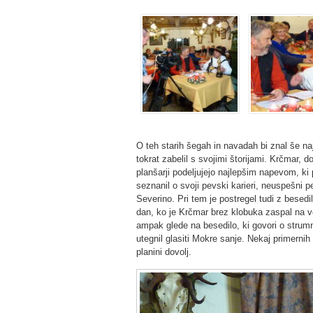
O teh starih šegah in navadah bi znal še na
tokrat zabelil s svojimi štorijami. Krčmar, d
planšarji podeljujejo najlepšim napevom, ki 
seznanil o svoji pevski karieri, neuspešni 
Severino. Pri tem je postregel tudi z besed
dan, ko je Krčmar brez klobuka zaspal na v
ampak glede na besedilo, ki govori o strum
utegnil glasiti Mokre sanje. Nekaj primernih
planini dovolj.