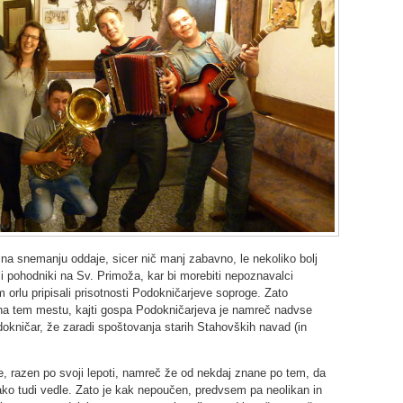
 na snemanju oddaje, sicer nič manj zabavno, le nekoliko bolj
li pohodniki na Sv. Primoža, kar bi morebiti nepoznavalci
orlu pripisali prisotnosti Podokničarjeve soproge. Zato
 na tem mestu, kajti gospa Podokničarjeva je namreč nadvse
dokničar, že zaradi spoštovanja starih Stahovških navad (in
le, razen po svoji lepoti, namreč že od nekdaj znane po tem, da
ako tudi vedle. Zato je kak nepoučen, predvsem pa neolikan in