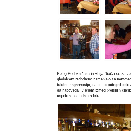
Poleg Podokničarja in Alfija Nipiča so za v
gledalcem radodarno namenjajo za nemoteno
takšno zagnanostjo, da jim je pritegnil celo 
ga napovedali v enem izmed prejšnjih član
uspelo v naslednjem letu.