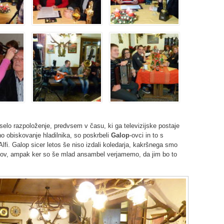
eselo razpoloženje, predvsem v času, ki ga televizijske postaje
 obiskovanje hladilnika, so poskrbeli
Galop
-ovci in to s
Alfi. Galop sicer letos še niso izdali koledarja, kakršnega smo
kov, ampak ker so še mlad ansambel verjamemo, da jim bo to