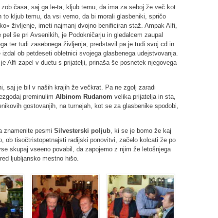
zob časa, saj ga le-ta, kljub temu, da ima za seboj že več kot
In to kljub temu, da vsi vemo, da bi morali glasbeniki, spričo
o« življenje, imeti najmanj dvojno benificiran staž. Ampak Alfi,
je pel še pri Avsenikih, je Podokničarju in gledalcem zaupal
 ter tudi zasebnega življenja, predstavil pa je tudi svoj cd in
je izdal ob petdeseti obletnici svojega glasbenega udejstvovanja.
je Alfi zapel v duetu s prijatelji, prinaša še posnetek njegovega
 saj je bil v naših krajih že večkrat. Pa ne zgolj zaradi
prezgodaj preminulim
Albinom Rudanom
velika prijatelja in sta,
nikovih gostovanjih, na turnejah, kot se za glasbenike spodobi,
jega znamenite pesmi
Silvesterski poljub
, ki se je bomo že kaj
ob tisočtristopetnajsti radijski ponovitvi, začelo kolcati že po
 vse skupaj vseeno povabil, da zapojemo z njim že letošnjega
pred ljubljansko mestno hišo.