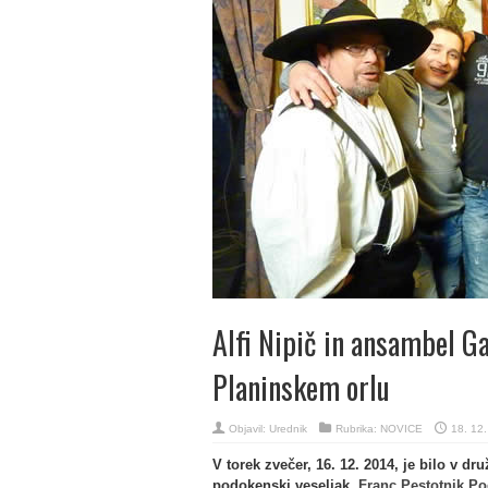
Alfi Nipič in ansambel Ga
Planinskem orlu
Objavil:
Urednik
Rubrika:
NOVICE
18. 12
V torek zvečer, 16. 12. 2014, je bilo v dr
podokenski veseljak,
Franc Pestotnik Po