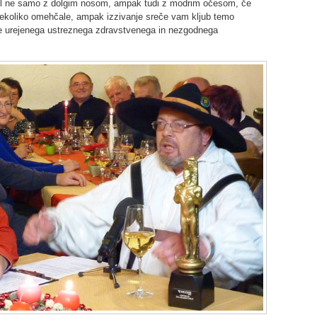
til ne samo z dolgim nosom, ampak tudi z modrim očesom, če
ekoliko omehčale, ampak izzivanje sreče vam kljub temo
e urejenega ustreznega zdravstvenega in nezgodnega