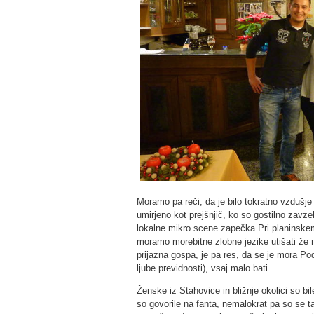
Moramo pa reči, da je bilo tokratno vzdušje
umirjeno kot prejšnjič, ko so gostilno zavze
lokalne mikro scene zapečka Pri planinskem 
moramo morebitne zlobne jezike utišati že
prijazna gospa, je pa res, da se je mora Po
ljube previdnosti), vsaj malo bati.
Ženske iz Stahovice in bližnje okolici so bi
so govorile na fanta, nemalokrat pa so se t