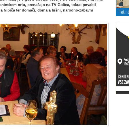
planinskem orlu, prenašajo na TV Golica, tokrat povabil
ja Nipiča ter domači, domala hišni, narodno-zabavni