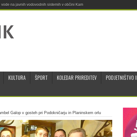
ne vode na javnih vodovodnih sistemih v občini Kamnik
KULTURA
ŠPORT
KOLEDAR PRIREDITEV
PODJETNIŠTVO I
sambel Galop v gosteh pri Podokničarju in Planinskem orlu