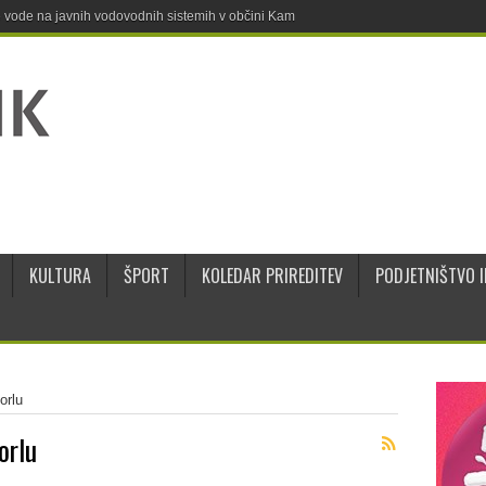
ne vode na javnih vodovodnih sistemih v občini Kamnik
KULTURA
ŠPORT
KOLEDAR PRIREDITEV
PODJETNIŠTVO I
orlu
orlu