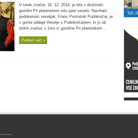
V torek zvečer, 16. 12. 2014, je bilo v družinski
gostilni Pri planinskem orlu spet veselo. Navihani
podokenski veseljak, Franc Pestotnik Podokničar, je
v goste oddaje Veselje s Podokničarjem, ki jo ob
torkih zvečer, v živo iz gostilne Pri planinskem ...
Preberi več »