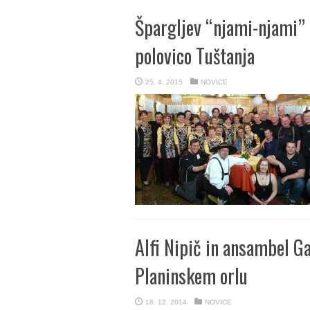
Špargljev “njami-njami” 
polovico Tuštanja
25. 4. 2015
NOVICE
Alfi Nipič in ansambel Ga
Planinskem orlu
18. 12. 2014
NOVICE