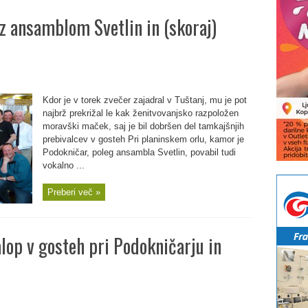
z ansamblom Svetlin in (skoraj)
Kdor je v torek zvečer zajadral v Tuštanj, mu je pot
najbrž prekrižal le kak ženitvovanjsko razpoložen
moravški maček, saj je bil dobršen del tamkajšnjih
prebivalcev v gosteh Pri planinskem orlu, kamor je
Podokničar, poleg ansambla Svetlin, povabil tudi
vokalno ...
Preberi več »
lop v gosteh pri Podokničarju in