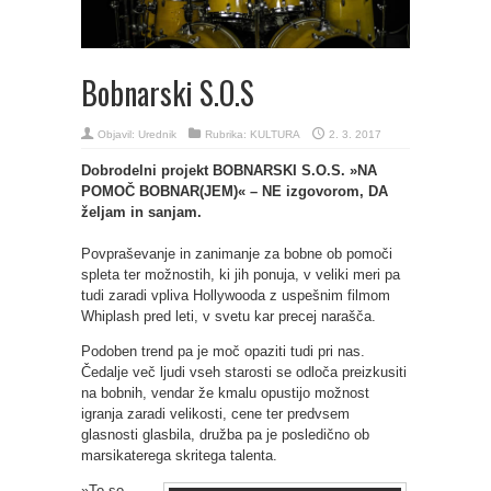
Bobnarski S.O.S
Objavil:
Urednik
Rubrika:
KULTURA
2. 3. 2017
Dobrodelni projekt BOBNARSKI S.O.S. »NA
POMOČ BOBNAR(JEM)« – NE izgovorom, DA
željam in sanjam.
Povpraševanje in zanimanje za bobne ob pomoči
spleta ter možnostih, ki jih ponuja, v veliki meri pa
tudi zaradi vpliva Hollywooda z uspešnim filmom
Whiplash pred leti, v svetu kar precej narašča.
Podoben trend pa je moč opaziti tudi pri nas.
Čedalje več ljudi vseh starosti se odloča preizkusiti
na bobnih, vendar že kmalu opustijo možnost
igranja zaradi velikosti, cene ter predvsem
glasnosti glasbila, družba pa je posledično ob
marsikaterega skritega talenta.
»To so