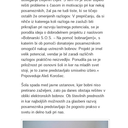
rešiti probleme s časom in motivacijo pri kar nekaj
posameznikih, žal pa ne tudi tiste, ki se tičejo
ostalih že omenjenih razlogov. V prepričanju, da si
nihče iz katerega koli razloga ne zasluži biti
prikrajšan pri razvoju lastnega potenciala, se je
porodila ideja o dobrodelnem projektu z naslovom
»Bobnarski S.O.S. – Na pomoč bobnar(jem)«, s
katerim bi ob pomoči donatorjev posameznikom
omogočil nakup ustreznih bobnov. Projekt je imel
velik potencial, vendar je bil zaradi različnih
razlogov praktično neizvedljiv. Ponudila pa se je
priložnost pri osnovni šoli in ker na mladih svet
stoji, je to zame predstavljalo smiselno izbiro.«
Pripoveduje Aleš Korošec.
Šola spada med javne ustanove, kjer bobni niso
pretirano zaželjeni, zato pa danes obstaja rešitev v
obliki elektronskih bobnov. Ob številnih prednostih
in kar najboljših možnostih za glasbeni razvoj
posameznika predstavljajo že pogosto prakso v
svetu in delno tudi pri nas.