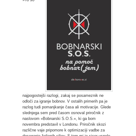
najpogostejši razlogi, zakaj se posameznik ne
odloči za igranje bobnov. V ostalih primerih pa je
razlog tudi pomanjkanje časa ali motivacije. Glede
slednjega sem pred časom osnoval priročnik z
naslovom »Bobnarski S.O.S.«, ki ga bom
novembra predstavil v Londonu. Priročnik skozi
različne vaje pripomore k optimizaciji vadbe za
doseganje željenih ciljev. S tem mi je sicer uspelo