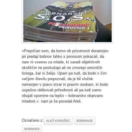
»Prepričan sem, da bomo ob prisotnosti donatorjev
pri predaji bobnov lahko s ponosom pokazali, da
nam ni vseeno za mlade, ki zaradi objektivnih
okoliščin ne poskušajo ali ne zmorejo uresničiti
tistega, kar si želijo. Upam pa tudi, da bodo v čim
večjem številu prepoznali, da je bil vložek
namenjen v pravo stvar in pravim osebam, ki bodo
uspešno oblikovali prihodnosti ali pa tudi samo
obujali spomine na lepšo – bobnarsko obarvano
mladost.« nam je še povedal Aleš.
Označeno z:
ALEŠ KOROŠEC
BOBNANJE
BOBNARJI