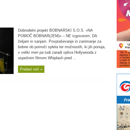
Dobrodelni projekt BOBNARSKI S.O.S. »NA
POMOČ BOBNAR(JEM)« – NE izgovorom, DA
željam in sanjam. Povpraševanje in zanimanje za
bobne ob pomoči spleta ter možnostih, ki jih ponuja,
v veliki meri pa tudi zaradi vpliva Hollywooda z
uspešnim filmom Whiplash pred ...
Preberi več »