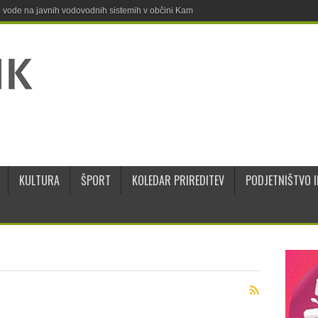
ne vode na javnih vodovodnih sistemih v občini Kamnik
KULTURA
ŠPORT
KOLEDAR PRIREDITEV
PODJETNIŠTVO I