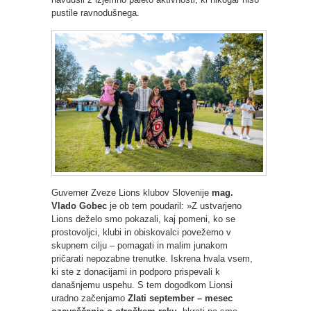
pustile ravnodušnega.
Guverner Zveze Lions klubov Slovenije
mag.
Vlado Gobec
je ob tem poudaril: »Z ustvarjeno
Lions deželo smo pokazali, kaj pomeni, ko se
prostovoljci, klubi in obiskovalci povežemo v
skupnem cilju – pomagati in malim junakom
pričarati nepozabne trenutke. Iskrena hvala vsem,
ki ste z donacijami in podporo prispevali k
današnjemu uspehu. S tem dogodkom Lionsi
uradno začenjamo
Zlati september – mesec