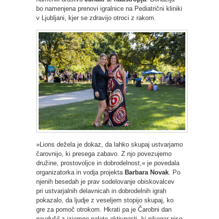
bo namenjena prenovi igralnice na Pediatrični kliniki
v Ljubljani, kjer se zdravijo otroci z rakom.
»Lions dežela je dokaz, da lahko skupaj ustvarjamo
čarovnijo, ki presega zabavo. Z njo povezujemo
družine, prostovoljce in dobrodelnost,« je povedala
organizatorka in vodja projekta
Barbara Novak
. Po
njenih besedah je prav sodelovanje obiskovalcev
pri ustvarjalnih delavnicah in dobrodelnih igrah
pokazalo, da ljudje z veseljem stopijo skupaj, ko
gre za pomoč otrokom. Hkrati pa je Čarobni dan
navdušil z izjemno paleto aktivnosti, ki nikogar niso