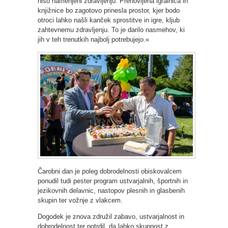
niso namenjeni zdravljenju. Prenovljena igralnica in
knjižnice bo zagotovo prinesla prostor, kjer bodo
otroci lahko našli kanček sprostitve in igre, kljub
zahtevnemu zdravljenju. To je darilo nasmehov, ki
jih v teh trenutkih najbolj potrebujejo.«
Čarobni dan je poleg dobrodelnosti obiskovalcem
ponudil tudi pester program ustvarjalnih, športnih in
jezikovnih delavnic, nastopov plesnih in glasbenih
skupin ter vožnje z vlakcem.
Dogodek je znova združil zabavo, ustvarjalnost in
dobrodelnost ter potrdil, da lahko skupnost z