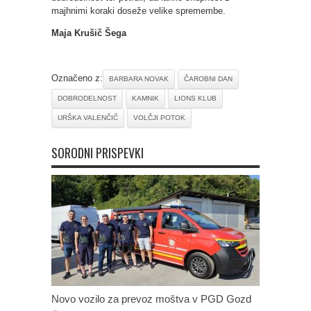
majhnimi koraki doseže velike spremembe.
Maja Krušič Šega
Označeno z:
BARBARA NOVAK
ČAROBNI DAN
DOBRODELNOST
KAMNIK
LIONS KLUB
URŠKA VALENČIČ
VOLČJI POTOK
SORODNI PRISPEVKI
Novo vozilo za prevoz moštva v PGD Gozd