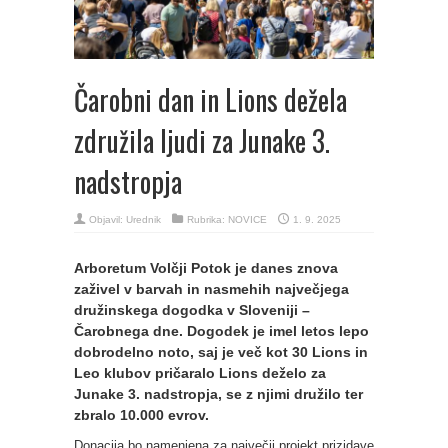
Čarobni dan in Lions dežela
združila ljudi za Junake 3.
nadstropja
Objavil:
Urednik
Rubrika:
NOVICE
1. 9. 2025
Arboretum Volčji Potok je danes znova
zaživel v barvah in nasmehih največjega
družinskega dogodka v Sloveniji –
Čarobnega dne. Dogodek je imel letos lepo
dobrodelno noto, saj je več kot 30 Lions in
Leo klubov pričaralo Lions deželo za
Junake 3. nadstropja, se z njimi družilo ter
zbralo 10.000 evrov.
Donacija bo namenjena za največji projekt prizidave