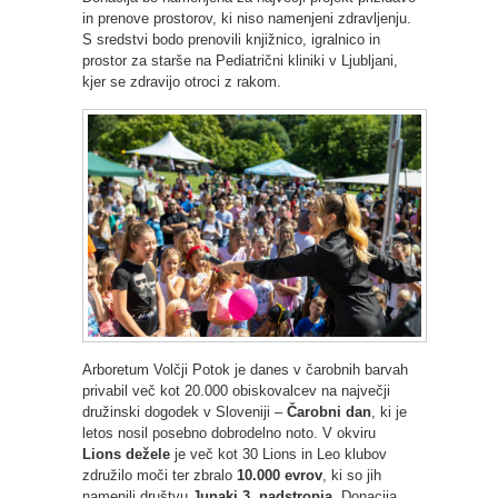
in prenove prostorov, ki niso namenjeni zdravljenju.
S sredstvi bodo prenovili knjižnico, igralnico in
prostor za starše na Pediatrični kliniki v Ljubljani,
kjer se zdravijo otroci z rakom.
Arboretum Volčji Potok je danes v čarobnih barvah
privabil več kot 20.000 obiskovalcev na največji
družinski dogodek v Sloveniji –
Čarobni dan
, ki je
letos nosil posebno dobrodelno noto. V okviru
Lions dežele
je več kot 30 Lions in Leo klubov
združilo moči ter zbralo
10.000 evrov
, ki so jih
namenili društvu
Junaki 3. nadstropja
. Donacija