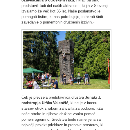
ozaveščanja o otroškem raku
, hkrati pa smo
predstavili tudi del naših aktivnosti, ki jih v Sloveniji
izvajamo že več kot 35 let. Naše poslanstvo je
pomagati tistim, ki nas potrebujejo, in hkrati širiti
zavedanje o pomembnih družbenih izzivih.«
Ček je prevzela predstavnica društva
Junaki 3.
nadstropja Urška Valenčič
, ki se je v imenu
staršev otrok z rakom zahvalila za podporo: »Za
naše otroke in njihove družine vsaka pomoč
pomeni ogromno. Sredstva bodo namenjena za
največji projekt prizidave in prenove prostorov, ki