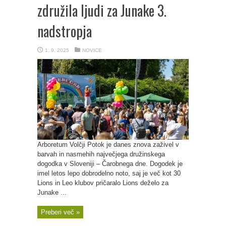
združila ljudi za Junake 3.
nadstropja
1. 9. 2025
NOVICE
Arboretum Volčji Potok je danes znova zaživel v
barvah in nasmehih največjega družinskega
dogodka v Sloveniji – Čarobnega dne. Dogodek je
imel letos lepo dobrodelno noto, saj je več kot 30
Lions in Leo klubov pričaralo Lions deželo za
Junake ...
Preberi več »