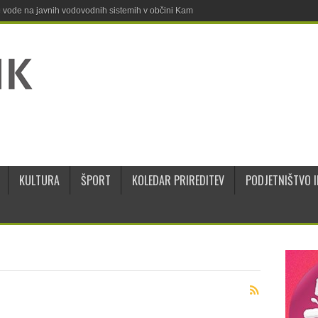
ne vode na javnih vodovodnih sistemih v občini Kamnik
KULTURA
ŠPORT
KOLEDAR PRIREDITEV
PODJETNIŠTVO I