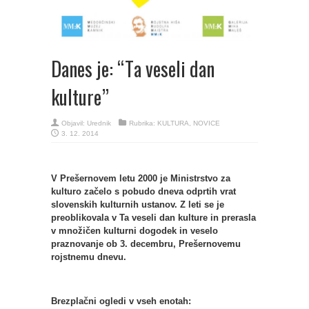
Danes je: “Ta veseli dan
kulture”
Objavil:
Urednik
Rubrika:
KULTURA
,
NOVICE
3. 12. 2014
V Prešernovem letu 2000 je Ministrstvo za
kulturo začelo s pobudo dneva odprtih vrat
slovenskih kulturnih ustanov. Z leti se je
preoblikovala v Ta veseli dan kulture in prerasla
v množičen kulturni dogodek in veselo
praznovanje ob 3. decembru, Prešernovemu
rojstnemu dnevu.
Brezplačni ogledi v vseh enotah: