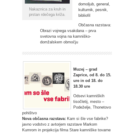
domoljub, general,
Nakaznica za kruh in
kulturnik, pesnik,
prstan rdečega križa.
bibliofil
Občasna razstava:
Obrazi vojnega vsakdana – prva
svetovna vojna na kamniško-
domžalskem območju
Muzej – grad
Zaprice, od 8. do 15.
ure in od 18. do
18.30 ure
Odsevi kamniških
tisočletij, mesto –
Podeželje, Thonetovo
pohištvo
Nova občasna razstava:
Kam si šle vse fabrike?
javno vodstvo z avtorjem razstave Markom
Kumrom in projekcija filma Stare kamniške tovarne