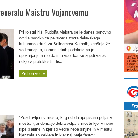
eneralu Maistru Vojanovemu
Pri rojstni hiši Rudolfa Maistra se je danes ponovno
odvila podoknica pevskega zbora delavskega
kulturnega društva Solidarnost Kamnik, letošnja že
sedemnajsta, namen letnih podoknic pa je
opozarjanje na to da ima vse, kar se zgodi vzrok
nekje v preteklosti. Hiša ...
Preberi več »
“Pozdravljeni v mestu, ki ga obdajajo pisana polja, v
mestu, kjer doma je dobra volja, v mestu kjer v nebo
kipe planine in kjer so vedre neba sinjine in v mestu
kjer zala so dekleta in kjer naj petje fantov ...