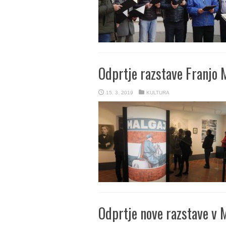
Odprtje razstave Franjo 
15. 3. 2019
KULTURA
Odprtje nove razstave v M