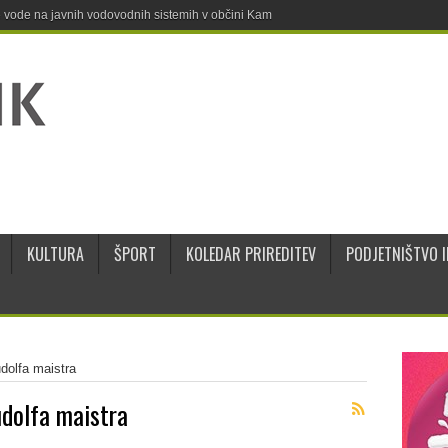
ne vode na javnih vodovodnih sistemih v občini Kamnik
KULTURA
ŠPORT
KOLEDAR PRIREDITEV
PODJETNIŠTVO I
udolfa maistra
udolfa maistra