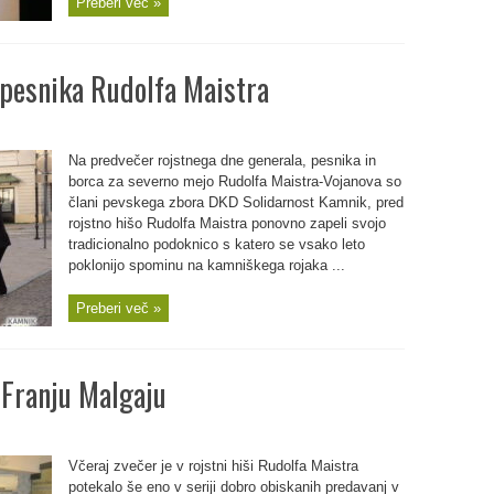
Preberi več »
 pesnika Rudolfa Maistra
Na predvečer rojstnega dne generala, pesnika in
borca za severno mejo Rudolfa Maistra-Vojanova so
člani pevskega zbora DKD Solidarnost Kamnik, pred
rojstno hišo Rudolfa Maistra ponovno zapeli svojo
tradicionalno podoknico s katero se vsako leto
poklonijo spominu na kamniškega rojaka ...
Preberi več »
 Franju Malgaju
Včeraj zvečer je v rojstni hiši Rudolfa Maistra
potekalo še eno v seriji dobro obiskanih predavanj v