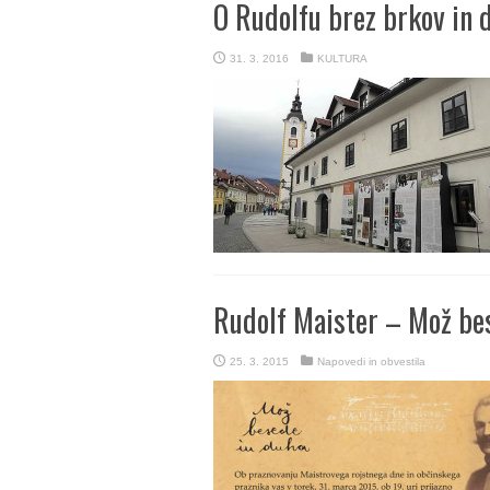
O Rudolfu brez brkov in
31. 3. 2016
KULTURA
Rudolf Maister – Mož be
25. 3. 2015
Napovedi in obvestila