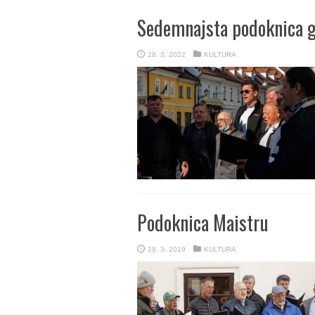
Sedemnajsta podoknica g
28. 3. 2022
KULTURA
Podoknica Maistru
28. 3. 2019
KULTURA