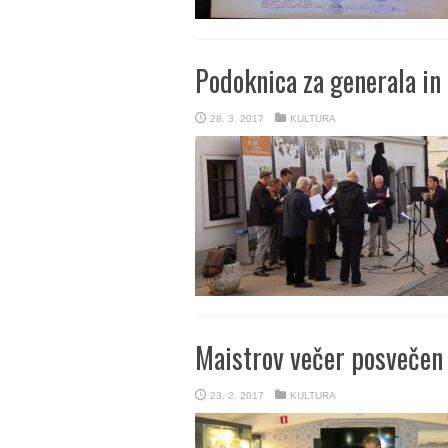
Podoknica za generala in
28. 3. 2017
KULTURA
Maistrov večer posvečen
23. 2. 2017
KULTURA