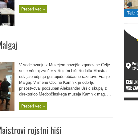
Preberi več »
Malgaj
V sodelovanju z Muzejem novejše zgodovine Celje
se je včeraj zvečer v Rojstni hiši Rudolfa Maistra
odvijalo odprtje gostujoče občasne razstave Franjo
Malgaj. V imenu Občine Kamnik je odprtju
prisostvoval podžupan Aleksander Uršič skupaj z
direktorico Medobčinskega muzeja Kamnik mag. ...
Preberi več »
aistrovi rojstni hiši