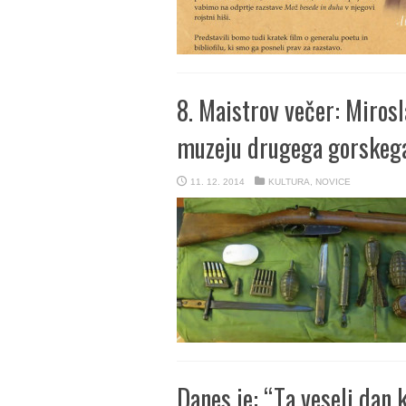
8. Maistrov večer: Miros
muzeju drugega gorskega
11. 12. 2014
KULTURA
,
NOVICE
Danes je: “Ta veseli dan 