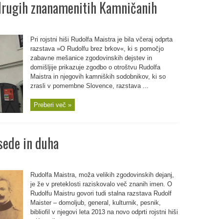
 drugih znanamenitih Kamničanih
Pri rojstni hiši Rudolfa Maistra je bila včeraj odprta
razstava »O Rudolfu brez brkov«, ki s pomočjo
zabavne mešanice zgodovinskih dejstev in
domišljije prikazuje zgodbo o otroštvu Rudolfa
Maistra in njegovih kamniških sodobnikov, ki so
zrasli v pomembne Slovence, razstava ...
Preberi več »
sede in duha
Rudolfa Maistra, moža velikih zgodovinskih dejanj,
je že v preteklosti raziskovalo več znanih imen. O
Rudolfu Maistru govori tudi stalna razstava Rudolf
Maister – domoljub, general, kulturnik, pesnik,
bibliofil v njegovi leta 2013 na novo odprti rojstni hiši