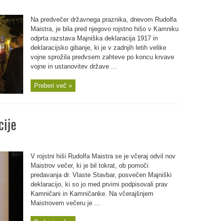
Na predvečer državnega praznika, dnevom Rudolfa
Maistra, je bila pred njegovo rojstno hišo v Kamniku
odprta razstava Majniška deklaracija 1917 in
deklaracijsko gibanje, ki je v zadnjih letih velike
vojne sprožila predvsem zahteve po koncu krvave
vojne in ustanovitev države ...
Preberi več »
cije
V rojstni hiši Rudolfa Maistra se je včeraj odvil nov
Maistrov večer, ki je bil tokrat, ob pomoči
predavanja dr. Vlaste Stavbar, posvečen Majniški
deklaracijo, ki so jo med prvimi podpisovali prav
Kamničani in Kamničanke. Na včerajšnjem
Maistrovem večeru je ...