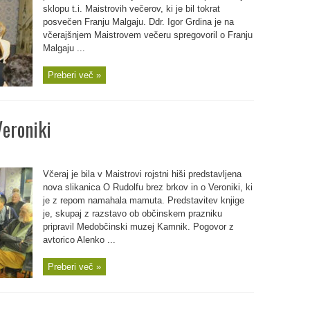
sklopu t.i. Maistrovih večerov, ki je bil tokrat
posvečen Franju Malgaju. Ddr. Igor Grdina je na
včerajšnjem Maistrovem večeru spregovoril o Franju
Malgaju ...
Preberi več »
Veroniki
Včeraj je bila v Maistrovi rojstni hiši predstavljena
nova slikanica O Rudolfu brez brkov in o Veroniki, ki
je z repom namahala mamuta. Predstavitev knjige
je, skupaj z razstavo ob občinskem prazniku
pripravil Medobčinski muzej Kamnik. Pogovor z
avtorico Alenko ...
Preberi več »