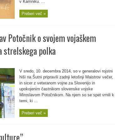
v Kamniku. ...
Preberi več »
lav Potočnik o svojem vojaškem
 strelskega polka
V sredo, 10. decembra 2014, so v generalovi rojstni
hiši na Šutni pripravili zadnji letošnji Maistrov večer,
in sicer z veteranom vojne za Slovenijo in
upokojenim častnikom slovenske vojske
Miroslavom Potočnikom. Na njem so se spet vrnili k
temi, ki ...
Preberi več »
kulture”