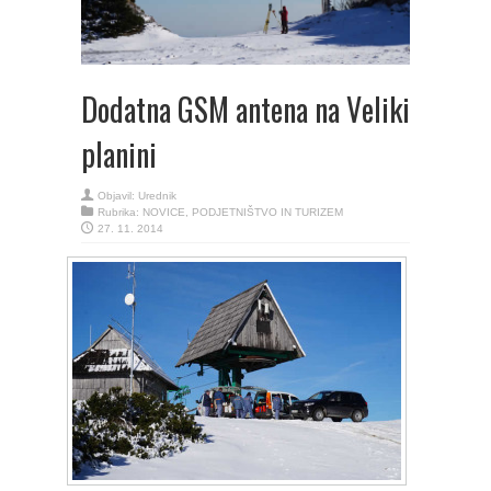
Dodatna GSM antena na Veliki
planini
Objavil:
Urednik
Rubrika:
NOVICE
,
PODJETNIŠTVO IN TURIZEM
27. 11. 2014