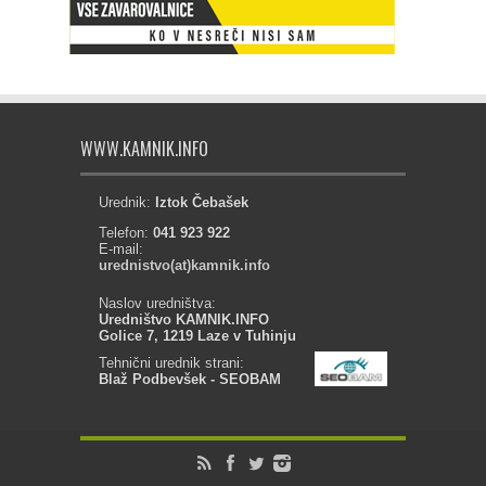
WWW.KAMNIK.INFO
Urednik:
Iztok Čebašek
Telefon:
041 923 922
E-mail:
urednistvo(at)kamnik.info
Naslov uredništva:
Uredništvo KAMNIK.INFO
Golice 7, 1219 Laze v Tuhinju
Tehnični urednik strani:
Blaž Podbevšek - SEOBAM