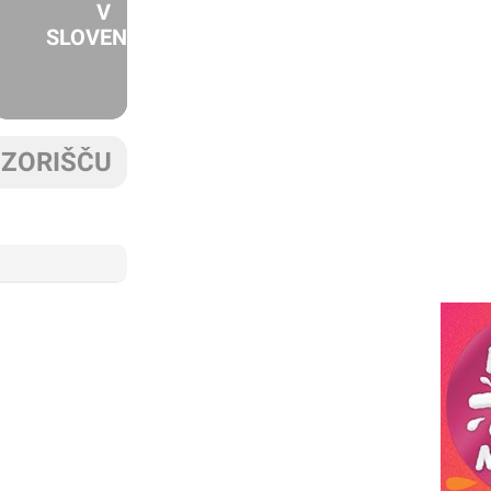
V
SLOVENIJI
IZORIŠČU