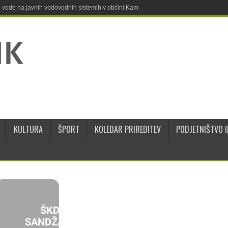
ne vode na javnih vodovodnih sistemih v občini Kamnik
KULTURA
ŠPORT
KOLEDAR PRIREDITEV
PODJETNIŠTVO I
ŠKD
SANDŽAK