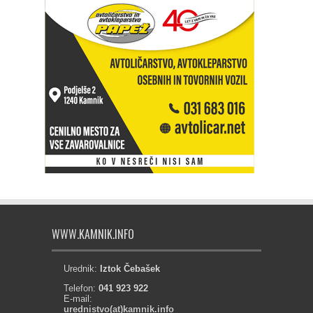
WWW.KAMNIK.INFO
Urednik:
Iztok Čebašek
Telefon:
041 923 922
E-mail:
urednistvo(at)kamnik.info