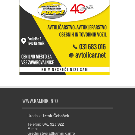
WWW.KAMNIK.INFO
Urednik:
Iztok Čebašek
Telefon:
041 923 922
E-mail:
urednistvo(at)kamnik.info