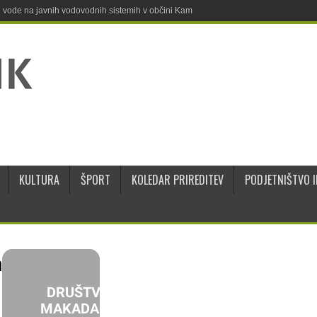
ne vode na javnih vodovodnih sistemih v občini Kamnik
KULTURA
ŠPORT
KOLEDAR PRIREDITEV
PODJETNIŠTVO I
a
DRUŠTVO
MAKADAM