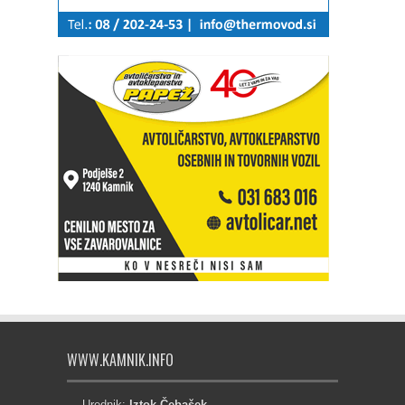
WWW.KAMNIK.INFO
Urednik:
Iztok Čebašek