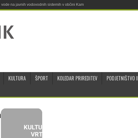
ne vode na javnih vodovodnih sistemih v občini Kamnik
KULTURA
ŠPORT
KOLEDAR PRIREDITEV
PODJETNIŠTVO I
a
KULTURNI
VRT