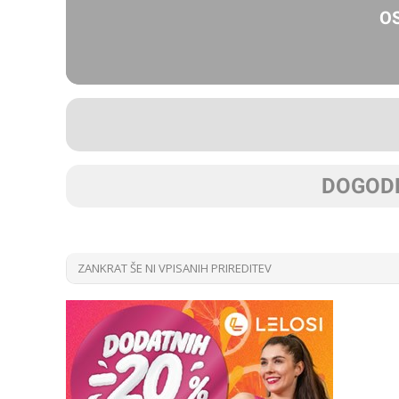
O
DOGODK
ZANKRAT ŠE NI VPISANIH PRIREDITEV