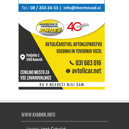
WWW.KAMNIK.INFO
Urednik:
Iztok Čebašek