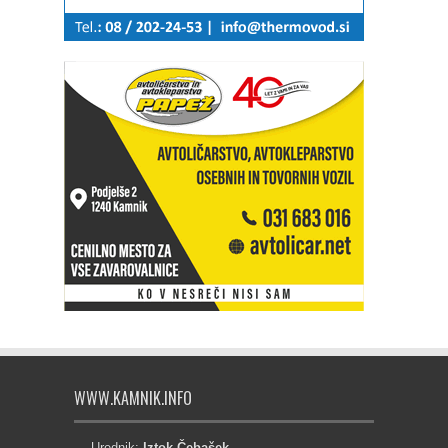
WWW.KAMNIK.INFO
Urednik:
Iztok Čebašek