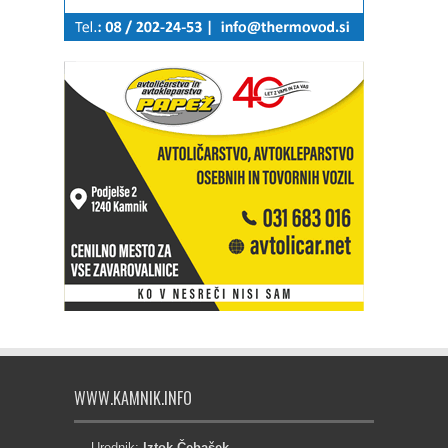
WWW.KAMNIK.INFO
Urednik:
Iztok Čebašek