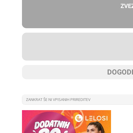
ZVE
DOGODK
ZANKRAT ŠE NI VPISANIH PRIREDITEV