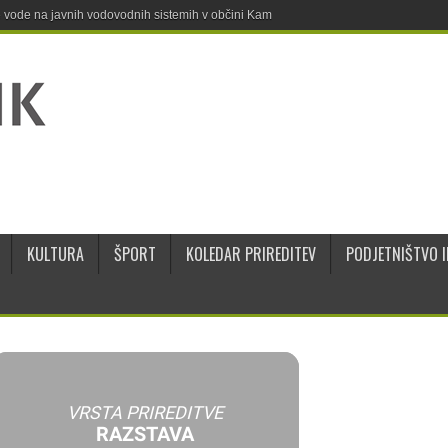
ne vode na javnih vodovodnih sistemih v občini Kamnik
KULTURA
ŠPORT
KOLEDAR PRIREDITEV
PODJETNIŠTVO I
VRSTA PRIREDITVE
RAZSTAVA