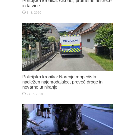
Policijska kronika: Alkohol, prometne nesreče
in tatvine
3. 8. 2026
Policijska kronika: Norenje mopedista,
nadležen najemodajalec, preveč droge in
nevarno uriniranje
27. 7. 2026