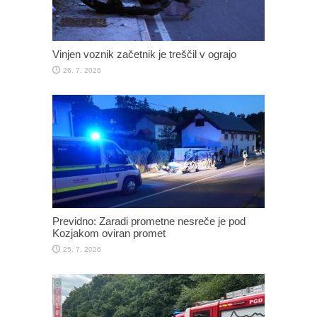
Vinjen voznik začetnik je treščil v ograjo
26. 7. 2026
Previdno: Zaradi prometne nesreče je pod
Kozjakom oviran promet
25. 7. 2026