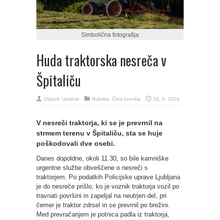
Simbolična fotografija
Huda traktorska nesreča v
Špitaliču
Objavil:
Urednik
Rubrika:
Črna kronika
16. 6. 2026
V nesreči traktorja, ki se je prevrnil na
strmem terenu v Špitaliču, sta se huje
poškodovali dve osebi.
Danes dopoldne, okoli 11.30, so bile kamniške
urgentne službe obveščene o nesreči s
traktorjem. Po podatkih Policijske uprave Ljubljana
je do nesreče prišlo, ko je voznik traktorja vozil po
travnati površini in zapeljal na neutrjen del, pri
čemer je traktor zdrsel in se prevrnil po brežini.
Med prevračanjem je potnica padla iz traktorja,