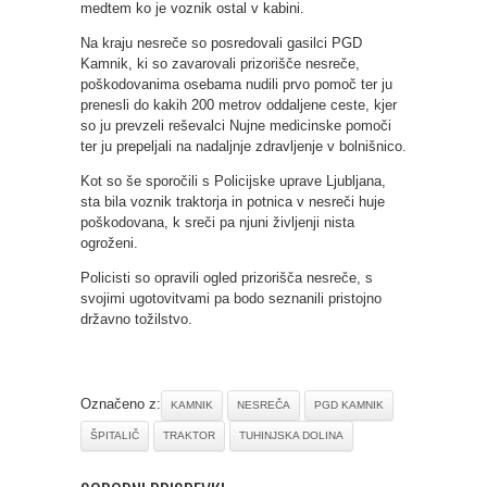
medtem ko je voznik ostal v kabini.
Na kraju nesreče so posredovali gasilci PGD
Kamnik, ki so zavarovali prizorišče nesreče,
poškodovanima osebama nudili prvo pomoč ter ju
prenesli do kakih 200 metrov oddaljene ceste, kjer
so ju prevzeli reševalci Nujne medicinske pomoči
ter ju prepeljali na nadaljnje zdravljenje v bolnišnico.
Kot so še sporočili s Policijske uprave Ljubljana,
sta bila voznik traktorja in potnica v nesreči huje
poškodovana, k sreči pa njuni življenji nista
ogroženi.
Policisti so opravili ogled prizorišča nesreče, s
svojimi ugotovitvami pa bodo seznanili pristojno
državno tožilstvo.
Označeno z:
KAMNIK
NESREČA
PGD KAMNIK
ŠPITALIČ
TRAKTOR
TUHINJSKA DOLINA