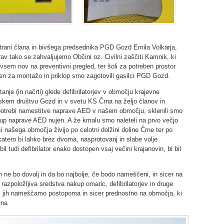
trani člana in bivšega predsednika PGD Gozd Emila Volkarja,
v tako se zahvaljujemo Občini oz. Civilni zaščiti Kamnik, ki
ovsem nov na preventivni pregled, ter šoli za potreben prostor
ben za montažo in priklop smo zagotovili gasilci PGD Gozd.
nje (in načrti) glede defibrilatorjev v območju krajevne
skem društvu Gozd in v svetu KS Črna na željo članov in
o potrebi namestitve naprave AED v našem območju, sklenili smo
akup naprave AED nujen. A že kmalu smo naleteli na prvo večjo
ci našega območja živijo po celotni dolžini doline Črne ter po
katero bi lahko brez dvoma, nasprotovanj in slabe volje
il tudi defibrilator enako dostopen vsaj večini krajanovin, bi bil
n ne bo dovolj in da bo najbolje, če bodo nameščeni, in sicer na
azpoložljiva sredstva nakup omaric, defibrilatorjev in druge
 jih nameščamo postopoma in sicer prednostno na območja, ki
ena