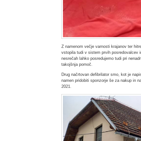
Z namenom večje varnosti krajanov ter hitr
vstopila tudi v sistem prvih posredovalcev i
nesrečah lahko posredujemo tudi pri nenadnih
takojšnja pomoč.
Drug načrtovan defibrilator smo, kot je na
namen pridobiti sponzorje še za nakup in nam
2021.