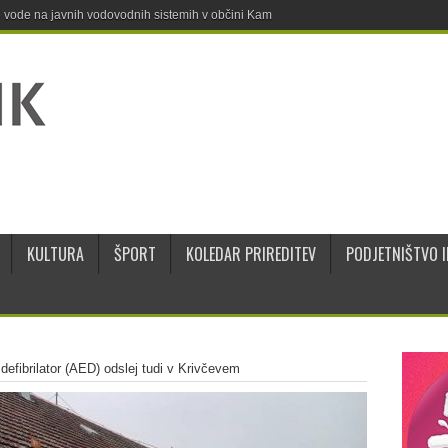
ne vode na javnih vodovodnih sistemih v občini Kamnik
KULTURA
ŠPORT
KOLEDAR PRIREDITEV
PODJETNIŠTVO I
efibrilator (AED) odslej tudi v Krivčevem