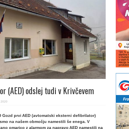
tor (AED) odslej tudi v Krivčevem
. 2020
 Gozd prvi AED (avtomatski eksterni defibrilator)
 smo na našem območju namestili še enega. V
no omarico z alarmom za napravo AED namestili na