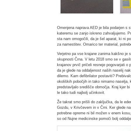
Omenjena naprava AED je bila podarjen s s
kateremu se zanjo iskreno zahvaljujemo. Pra
sta nam omogočili, da je šel aparat, ki ni p
za namestitev. Omarico ter material, potre
Verjetno pa vse krajane zanima kakšno je sta
skupnosti Črna. V letu 2018 smo se v gasil
krajanov prvič pričeli resneje pogovarjati 
da je glede na oddaljenost naših naselij n
dilemo. Kam defibrilator postaviti? Prebival
okoliških pobočjih in tako nimamo naselja, 
predstavljalo središče območja. Kraj kjer bi b
le tako tudi najbolj učinkovit.
Že takrat smo prišli do zaključka, da le ede
Gozdu, v Krivčevem in v Črni. Ker glede na r
potrebne opreme ni bil možen v enem kosu,
so od Nujne medicinske pomoči bolj oddalj