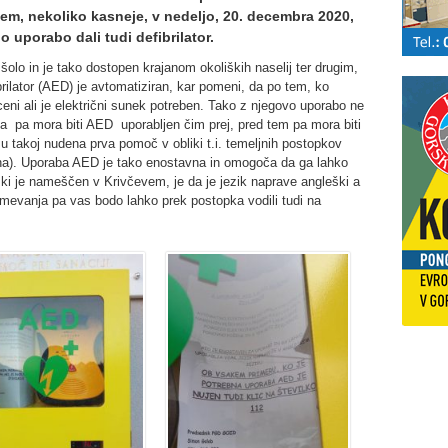
m, nekoliko kasneje, v nedeljo, 20. decembra 2020,
o uporabo dali tudi defibrilator.
 šolo in je tako dostopen krajanom okoliških naselij ter drugim,
brilator (AED) je avtomatiziran, kar pomeni, da po tem, ko
ni ali je električni sunek potreben. Tako z njegovo uporabo ne
 pa mora biti AED uporabljen čim prej, pred tem pa mora biti
akoj nudena prva pomoč v obliki t.i. temeljnih postopkov
piha). Uporaba AED je tako enostavna in omogoča da ga lahko
ki je nameščen v Krivčevem, je da je jezik naprave angleški a
mevanja pa vas bodo lahko prek postopka vodili tudi na