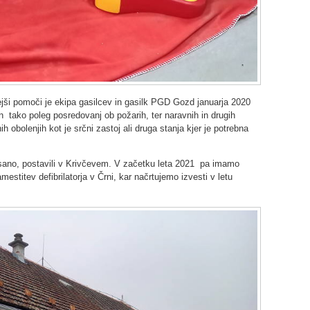
ejši pomoči je ekipa gasilcev in gasilk PGD Gozd januarja 2020
n tako poleg posredovanj ob požarih, ter naravnih in drugih
 obolenjih kot je srčni zastoj ali druga stanja kjer je potrebna
pisano, postavili v Krivčevem. V začetku leta 2021 pa imamo
estitev defibrilatorja v Črni, kar načrtujemo izvesti v letu