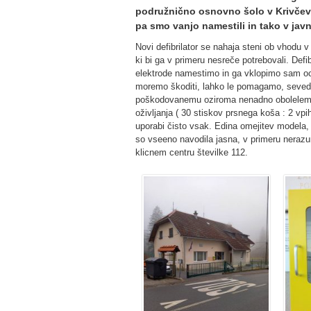
podružnično osnovno šolo v Krivčeve
pa smo vanjo namestili in tako v javn
Novi defibrilator se nahaja steni ob vhodu v
ki bi ga v primeru nesreče potrebovali. Defi
elektrode namestimo in ga vklopimo sam oce
moremo škoditi, lahko le pomagamo, seveda
poškodovanemu oziroma nenadno obolelemu t
oživljanja ( 30 stiskov prsnega koša : 2 v
uporabi čisto vsak. Edina omejitev modela, 
so vseeno navodila jasna, v primeru nerazu
klicnem centru številke 112.