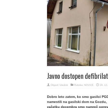
Javno dostopen defibrila
Objavil:
Urednik
Rubrika:
NOVICE
29. 12
Dobro leto zatem, ko smo gasilci PGD
namestili na gasilski dom na Gozdu,
začetku decembra smo namreč ogreva