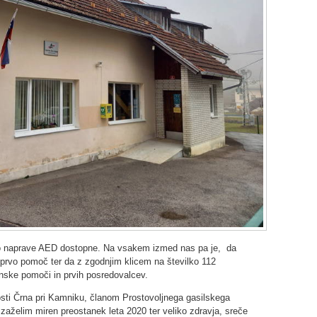
o naprave AED dostopne. Na vsakem izmed nas pa je, da
prvo pomoč ter da z zgodnjim klicem na številko 112
nske pomoči in prvih posredovalcev.
sti Črna pri Kamniku, članom Prostovoljnega gasilskega
želim miren preostanek leta 2020 ter veliko zdravja, sreče