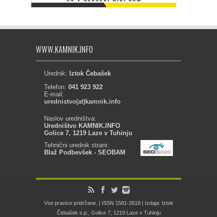
WWW.KAMNIK.INFO
Urednik:
Iztok Čebašek
Telefon:
041 923 922
E-mail:
urednistvo(at)kamnik.info
Naslov uredništva:
Uredništvo KAMNIK.INFO
Golice 7, 1219 Laze v Tuhinju
Tehnični urednik strani:
Blaž Podbevšek - SEOBAM
Vse pravice pridržane. | ISSN 1581-2618 | Izdaja: Iztok
Čebašek s.p., Golice 7, 1219 Laze v Tuhinju