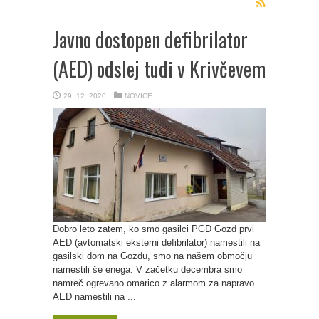
Javno dostopen defibrilator
(AED) odslej tudi v Krivčevem
29. 12. 2020
NOVICE
Dobro leto zatem, ko smo gasilci PGD Gozd prvi
AED (avtomatski eksterni defibrilator) namestili na
gasilski dom na Gozdu, smo na našem območju
namestili še enega. V začetku decembra smo
namreč ogrevano omarico z alarmom za napravo
AED namestili na ...