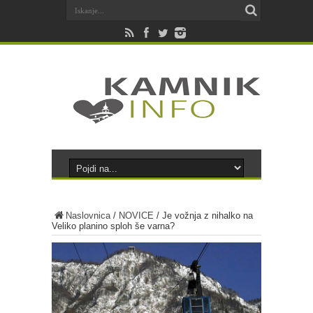
Naslovnica
/
NOVICE
/
Je vožnja z nihalko na
Veliko planino sploh še varna?