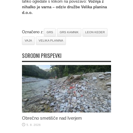
lahko ogledate s klikom na povezavo:
Vožnja z
nihalko je varna – odziv družbe Velika planina
d.o.o.
Označeno z:
GRS
GRS KAMNIK
LEON KEDER
VAJA
VELIKA PLANINA
SORODNI PRISPEVKI
Obrečno smetišče nad Iverjem
5. 8. 2026