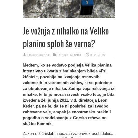
Je vožnja z nihalko na Veliko
planino sploh še varna?
Objavil:
Urednik
Rubrika:
NOVICE
3. 2. 2015
Medtem, ko se vodstvo podjetja Velika planina
intenzivno ukvarja s šminkanjem bifeja »Pri
žičnici«, pozablja na izvajanje osnovnih
zakonskih in varnostnih zahtev, ki so potrebne
za obratovanje nihalke. Zadnja vaja reševanja iz
nihalke, ki bi jo morali izvesti vsako leto, je bila
izvedena 24. junija 2011, v.d. direktorja Leon
Keder, pa ne le, da še ni poskrbel za izvedbo
zahtevane vaje, ampak je enostransko prekinil
pogodbo o sodelovanju z Gorsko reševalno
službo Kamnik.
Zakon o žičniških napravah za prevoz oseb določa,