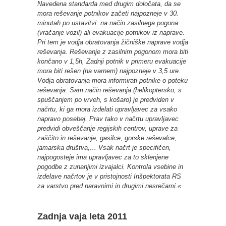
Navedena standarda med drugim določata, da se
mora reševanje potnikov začeti najpozneje v 30.
minutah po ustavitvi: na način zasilnega pogona
(vračanje vozil) ali evakuacije potnikov iz naprave.
Pri tem je vodja obratovanja žičniške naprave vodja
reševanja. Reševanje z zasilnim pogonom mora biti
končano v 1,5h, Zadnji potnik v primeru evakuacije
mora biti rešen (na varnem) najpozneje v 3,5 ure.
Vodja obratovanja mora informirati potnike o poteku
reševanja. Sam način reševanja (helikoptersko, s
spuščanjem po vrveh, s košaro) je predviden v
načrtu, ki ga mora izdelati upravljavec za vsako
napravo posebej. Prav tako v načrtu upravljavec
predvidi obveščanje regijskih centrov, uprave za
zaščito in reševanje, gasilce, gorske reševalce,
jamarska društva,… Vsak načrt je specifičen,
najpogosteje ima upravljavec za to sklenjene
pogodbe z zunanjimi izvajalci. Kontrola vsebine in
izdelave načrtov je v pristojnosti Inšpektorata RS
za varstvo pred naravnimi in drugimi nesrečami.«
Zadnja vaja leta 2011