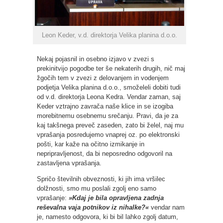
Leon Keder, v.d. direktorja Velika planina d.o.o.
Nekaj pojasnil in osebno izjavo v zvezi s
prekinitvijo pogodbe ter še nekaterih drugih, nič maj
žgočih tem v zvezi z delovanjem in vodenjem
podjetja Velika planina d.o.o., smoželeli dobiti tudi
od v.d. direktorja Leona Kedra. Vendar zaman, saj
Keder vztrajno zavrača naše klice in se izogiba
morebitnemu osebnemu srečanju. Pravi, da je za
kaj takšnega preveč zaseden, zato bi želel, naj mu
vprašanja posredujemo vnaprej oz. po elektronski
pošti, kar kaže na očitno izmikanje in
nepripravljenost, da bi neposredno odgovoril na
zastavljena vprašanja.
Spričo številnih obveznosti, ki jih ima vršilec
dolžnosti, smo mu poslali zgolj eno samo
vprašanje:
»Kdaj je bila opravljena zadnja
reševalna vaja potnikov iz nihalke?«
vendar nam
je, namesto odgovora, ki bi bil lahko zgolj datum,