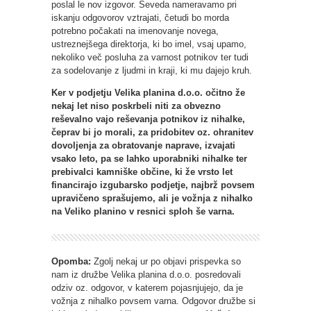
poslal le nov izgovor. Seveda nameravamo pri
iskanju odgovorov vztrajati, četudi bo morda
potrebno počakati na imenovanje novega,
ustreznejšega direktorja, ki bo imel, vsaj upamo,
nekoliko več posluha za varnost potnikov ter tudi
za sodelovanje z ljudmi in kraji, ki mu dajejo kruh.
Ker v podjetju Velika planina d.o.o. očitno že
nekaj let niso poskrbeli niti za obvezno
reševalno vajo reševanja potnikov iz nihalke,
čeprav bi jo morali, za pridobitev oz. ohranitev
dovoljenja za obratovanje naprave, izvajati
vsako leto, pa se lahko uporabniki nihalke ter
prebivalci kamniške občine, ki že vrsto let
financirajo izgubarsko podjetje, najbrž povsem
upravičeno sprašujemo, ali je vožnja z nihalko
na Veliko planino v resnici sploh še varna.
Opomba:
Zgolj nekaj ur po objavi prispevka so
nam iz družbe Velika planina d.o.o. posredovali
odziv oz. odgovor, v katerem pojasnjujejo, da je
vožnja z nihalko povsem varna. Odgovor družbe si