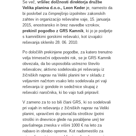
Še več,
vršilec dolžnosti direktorja družbe
Velika planina d.o.o., Leon Keder
je, namesto da
bi poskrbel za čimprejšnjo izpolnitev zakonskih
zahtev in organizacijo reševalne vaje, 15. januarja
2015, enostransko in brez navedbe vzrokov,
prekinil pogodbo z GRS Kamnik
, ki jo je podjetje
s kamniškimi gorskimi reševalci, kot izvajalci
reševanja sklenilo 28. 06. 2010.
Po določilih prekinjene pogodbe, za katero trenutno
velja trimesečni odpovedni rok, se je GRS Kamnik
obvezala, da bo usposobila ustrezno število
reševalcev, aktivno sodelovala pri reševanju iz
žičniških naprav na Veliki planini ter v skladu z
veljavnim načrtom vsako leto sodelovala pri vaji
reševanja iz gondole in sedežnice skupaj z
reševalci naročnika, ki bo vajo tudi pripravil.
V zameno za to so bili člani GRS, ki so sodelovali
pri vajah in reševanju z žičniških naprav na Veliki
planini, upravičeni do povračila stroškov (potni
stroški in dnevnice glede na porabljene ure) ter
pavšalnega zneska v višini 1000 € na leto za
nabavo in obrabo opreme. Kot nadomestilo za