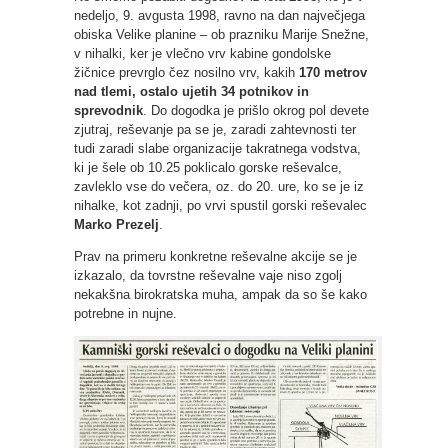
nedeljo, 9. avgusta 1998, ravno na dan največjega
obiska Velike planine – ob prazniku Marije Snežne,
v nihalki, ker je vlečno vrv kabine gondolske
žičnice prevrglo čez nosilno vrv, kakih
170 metrov
nad tlemi, ostalo ujetih 34 potnikov in
sprevodnik
. Do dogodka je prišlo okrog pol devete
zjutraj, reševanje pa se je, zaradi zahtevnosti ter
tudi zaradi slabe organizacije takratnega vodstva,
ki je šele ob 10.25 poklicalo gorske reševalce,
zavleklo vse do večera, oz. do 20. ure, ko se je iz
nihalke, kot zadnji, po vrvi spustil gorski reševalec
Marko Prezelj
.
Prav na primeru konkretne reševalne akcije se je
izkazalo, da tovrstne reševalne vaje niso zgolj
nekakšna birokratska muha, ampak da so še kako
potrebne in nujne.