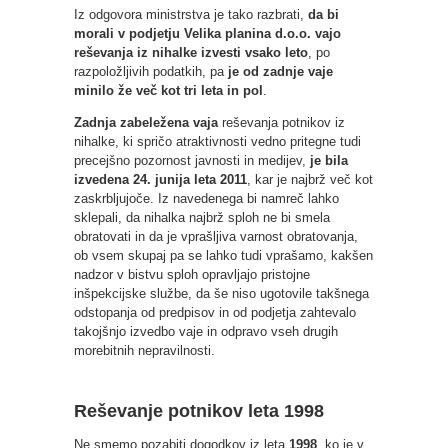
Iz odgovora ministrstva je tako razbrati,
da bi
morali v podjetju Velika planina d.o.o. vajo
reševanja iz nihalke izvesti vsako leto
, po
razpoložljivih podatkih, pa
je od zadnje vaje
minilo že več kot tri leta in pol
.
Zadnja zabeležena vaja
reševanja potnikov iz
nihalke, ki spričo atraktivnosti vedno pritegne tudi
precejšno pozornost javnosti in medijev,
je bila
izvedena 24. junija leta 2011
, kar je najbrž več kot
zaskrbljujoče. Iz navedenega bi namreč lahko
sklepali, da nihalka najbrž sploh ne bi smela
obratovati in da je vprašljiva varnost obratovanja,
ob vsem skupaj pa se lahko tudi vprašamo, kakšen
nadzor v bistvu sploh opravljajo pristojne
inšpekcijske službe, da še niso ugotovile takšnega
odstopanja od predpisov in od podjetja zahtevalo
takojšnjo izvedbo vaje in odpravo vseh drugih
morebitnih nepravilnosti.
Reševanje potnikov leta 1998
Ne smemo pozabiti dogodkov iz leta
1998
, ko je v