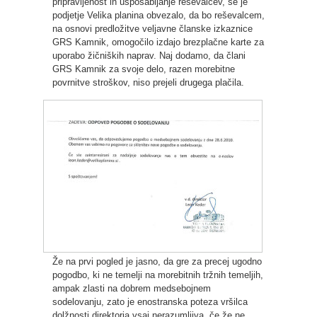
pripravljenost in usposabljanje reševalcev, se je
podjetje Velika planina obvezalo, da bo reševalcem,
na osnovi predložitve veljavne članske izkaznice
GRS Kamnik, omogočilo izdajo brezplačne karte za
uporabo žičniških naprav. Naj dodamo, da člani
GRS Kamnik za svoje delo, razen morebitne
povrnitve stroškov, niso prejeli drugega plačila.
Že na prvi pogled je jasno, da gre za precej ugodno
pogodbo, ki ne temelji na morebitnih tržnih temeljih,
ampak zlasti na dobrem medsebojnem
sodelovanju, zato je enostranska poteza vršilca
dolžnosti direktorja vsaj nerazumljiva, če že ne