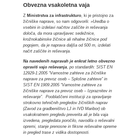
Obvezna vsakoletna vaja
Z
Ministrstva za infrastrukturo
, ki je pristojno za
žičniške naprave, so nam odgovorili:
»Uredba o
vsebini in izdelavi načrtov zaščite in reševanja
določa, da mora upravljavec sedežnice,
krožnokabinske žičnice ali nihalne žičnice pod
pogojem, da je naprava daljša od 500 m, izdelati
načrt zaščite in reševanja.
Na navedenih napravah je enkrat letno obvezno
opraviti vajo reševanja
, po standardih: SIST EN
12929-1:2005 “Varnostne zahteve za žičniške
naprave za prevoz oseb – Splošne zahteve” in
SIST EN 1909:2005 “Varnostne zahteve za
žičniške naprave za prevoz oseb – Izpraznitev in
reševanje”. Pooblaščeni instituciji za opravljanje
strokovno tehničnih pregledov žičniških naprav
(Zavod za gradbeništvo LJ in IVD Maribor) ob
vsakokratnem pregledu preverita ali je bila vaja
izvedena, pregledata poročilo, navodila o reševalni
opremi, stanje prenosne in fiksne reševalne opreme
in pregled trase z vidika dostopnosti.