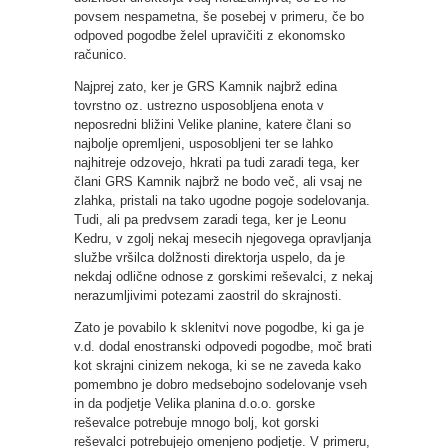
povsem nespametna, še posebej v primeru, če bo
odpoved pogodbe želel upravičiti z ekonomsko
računico.
Najprej zato, ker je GRS Kamnik najbrž edina
tovrstno oz. ustrezno usposobljena enota v
neposredni bližini Velike planine, katere člani so
najbolje opremljeni, usposobljeni ter se lahko
najhitreje odzovejo, hkrati pa tudi zaradi tega, ker
člani GRS Kamnik najbrž ne bodo več, ali vsaj ne
zlahka, pristali na tako ugodne pogoje sodelovanja.
Tudi, ali pa predvsem zaradi tega, ker je Leonu
Kedru, v zgolj nekaj mesecih njegovega opravljanja
službe vršilca dolžnosti direktorja uspelo, da je
nekdaj odlične odnose z gorskimi reševalci, z nekaj
nerazumljivimi potezami zaostril do skrajnosti.
Zato je povabilo k sklenitvi nove pogodbe, ki ga je
v.d. dodal enostranski odpovedi pogodbe, moč brati
kot skrajni cinizem nekoga, ki se ne zaveda kako
pomembno je dobro medsebojno sodelovanje vseh
in da podjetje Velika planina d.o.o. gorske
reševalce potrebuje mnogo bolj, kot gorski
reševalci potrebujejo omenjeno podjetje. V primeru,