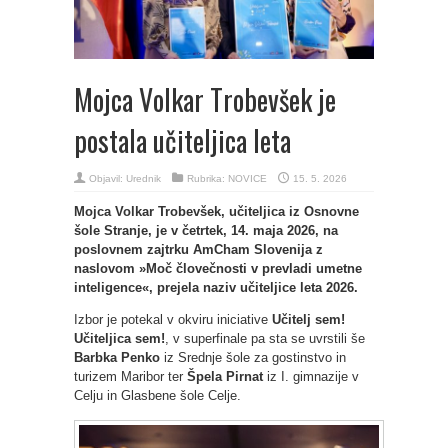
Mojca Volkar Trobevšek je
postala učiteljica leta
Objavil:
Urednik
Rubrika:
NOVICE
15. 5. 2026
Mojca Volkar Trobevšek, učiteljica iz Osnovne
šole Stranje, je v
četrtek, 14. maja 2026, na
poslovnem zajtrku AmCham Slovenija z
naslovom »Moč človečnosti v prevladi umetne
inteligence«, prejela naziv učiteljice leta 2026.
Izbor je potekal v okviru iniciative
Učitelj sem!
Učiteljica sem!
, v superfinale pa sta se uvrstili še
Barbka Penko
iz Srednje šole za gostinstvo in
turizem Maribor ter
Špela Pirnat
iz I. gimnazije v
Celju in Glasbene šole Celje.