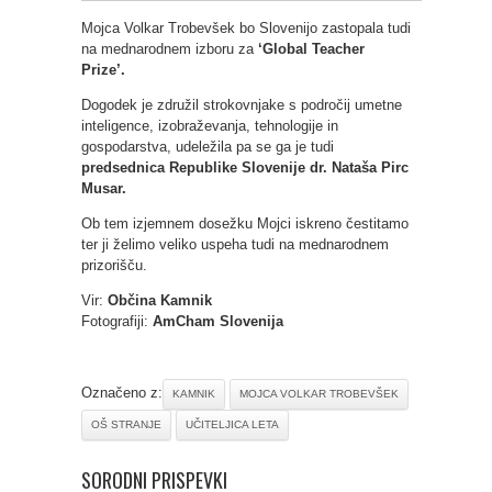
Mojca Volkar Trobevšek bo Slovenijo zastopala tudi
na mednarodnem izboru za
‘Global Teacher
Prize’.
Dogodek je združil strokovnjake s področij umetne
inteligence, izobraževanja, tehnologije in
gospodarstva, udeležila pa se ga je tudi
predsednica Republike Slovenije dr. Nataša Pirc
Musar.
Ob tem izjemnem dosežku Mojci iskreno čestitamo
ter ji želimo veliko uspeha tudi na mednarodnem
prizorišču.
Vir:
Občina Kamnik
Fotografiji:
AmCham Slovenija
Označeno z:
KAMNIK
MOJCA VOLKAR TROBEVŠEK
OŠ STRANJE
UČITELJICA LETA
SORODNI PRISPEVKI