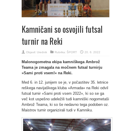
Kamničani so osvojili futsal
turnir na Reki
Objavil:
Urednik
Rubrika:
ŠPORT
20. 6. 2022
Malonogometna ekipa kamniškega Ambrož
Teama je zmagala na močnem futsal turnirju
»Sami proti vsem!« na Reki.
Med 6. in 12. junijem se je, v počastitev 35. letnice
reškega navijaškega kluba »Armada« na Reki odvil
futsal turnir »Sami proti vsem 2022«, ki so se ga
več kot uspešno udeležili tudi kamniški nogometaši
Ambrož Teama, ki so še nedavno tega podoben oz.
Maistrov turnir organizirali tudi v Kamniku.