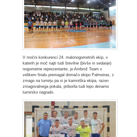
V močni konkurenci 24. malonogometnih ekip, v
katerih je moč najti tudi številne (bivše in sedanje)
nogometne reprezentante, je Ambrož Team v
velikem finalu premagal domačo ekipo Palmeiras, z
zmago na turnirju pa si je kamniška ekipa, razen
zmagovalnega pokala, priborila tudi lepo denarno
turnirsko nagrado.