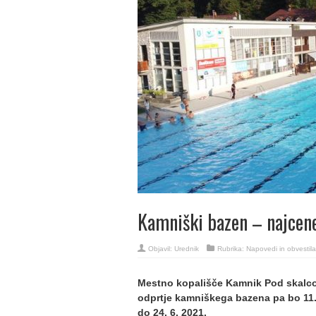
Kamniški bazen – najcenej
Objavil:
Urednik
Rubrika:
Napovedi in obvestila
Mestno kopališče Kamnik Pod skalco 
odprtje kamniškega bazena pa bo 11.
do 24. 6. 2021.