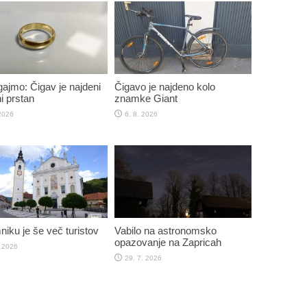
jmo: Čigav je najdeni
Čigavo je najdeno kolo
i prstan
znamke Giant
 2026
6. 8. 2026
iku je še več turistov
Vabilo na astronomsko
opazovanje na Zapricah
. 2026
29. 7. 2026