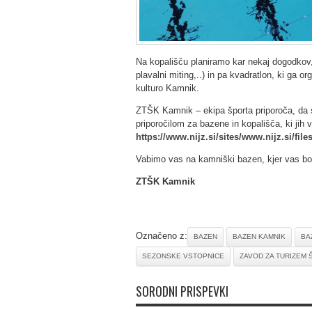
Na kopališču planiramo kar nekaj dogodkov, k
plavalni miting,..) in pa kvadratlon, ki ga 
kulturo Kamnik.
ZTŠK Kamnik – ekipa športa priporoča, da sle
priporočilom za bazene in kopališča, ki jih 
https://www.nijz.si/sites/www.nijz.si/fil
Vabimo vas na kamniški bazen, kjer vas bo p
ZTŠK Kamnik
Označeno z:
BAZEN
BAZEN KAMNIK
BA
SEZONSKE VSTOPNICE
ZAVOD ZA TURIZEM 
SORODNI PRISPEVKI