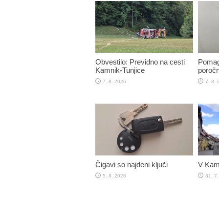
Obvestilo: Previdno na cesti
Pomaga
Kamnik-Tunjice
poročn
7. 8. 2026
7. 8.
Čigavi so najdeni ključi
V Kamn
5. 8. 2026
31. 7