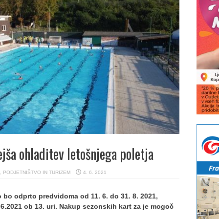
ša ohladitev letošnjega poletja
,
PODJETNIŠTVO IN TURIZEM
4. 6. 2021
bo odprto predvidoma od 11. 6. do 31. 8. 2021,
6.2021 ob 13. uri. Nakup sezonskih kart za je mogoč