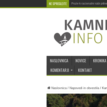
NE SPREGLEJTE
Poziv k racionalni rabi pit
NASLOVNICA
NOVICE
KRONIKA
KOMENTARJI
KONTAKT
Naslovnica
/
Napovedi in obvestila
/
Kam