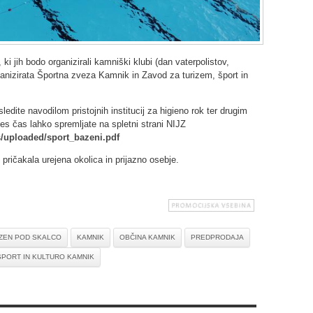
i jih bodo organizirali kamniški klubi (dan vaterpolistov,
organizirata Športna zveza Kamnik in Zavod za turizem, šport in
dite navodilom pristojnih institucij za higieno rok ter drugim
ves čas lahko spremljate na spletni strani NIJZ
es/uploaded/sport_bazeni.pdf
ričakala urejena okolica in prijazno osebje.
ZEN POD SKALCO
KAMNIK
OBČINA KAMNIK
PREDPRODAJA
ŠPORT IN KULTURO KAMNIK