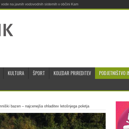
ne vode na javnih vodovodnih sistemih v občini Kamnik
KULTURA
ŠPORT
KOLEDAR PRIREDITEV
PODJETNIŠTVO I
niški bazen – najcenejša ohladitev letošnjega poletja