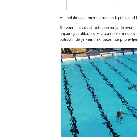
Vsi obiskovalci bazena morajo izpolnjevati
Še vedno je zaradi sofinanciranja delovan
najcenejša ohladitev v vročih poletnih dnevih
potrudili, da je kamniški bazen že pripravlj