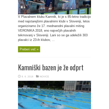
V Plavalnem klubu Kamnik, ki je s 85-letno tradicijo
med najstarejšimi plavalnimi klubi v Sloveniji, letos
organiziramo že 17. mednarodni plavalni miting
VERONIKA 2018, eno največjih plavalnih
tekmovanj v Sloveniji. Lani so se ga udeležili 303
plavalci iz 23-ih klubov, ...
Preberi več »
Kamniški bazen je že odprt
8. 6. 2018
NOVICE