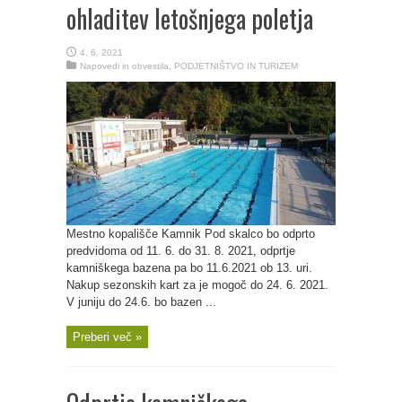
ohladitev letošnjega poletja
4. 6. 2021
Napovedi in obvestila
,
PODJETNIŠTVO IN TURIZEM
Mestno kopališče Kamnik Pod skalco bo odprto
predvidoma od 11. 6. do 31. 8. 2021, odprtje
kamniškega bazena pa bo 11.6.2021 ob 13. uri.
Nakup sezonskih kart za je mogoč do 24. 6. 2021.
V juniju do 24.6. bo bazen ...
Preberi več »