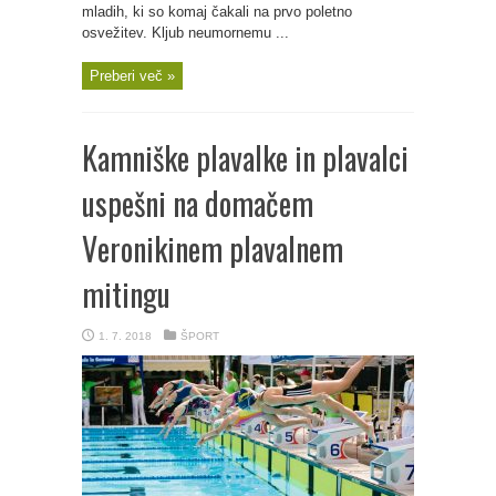
mladih, ki so komaj čakali na prvo poletno
osvežitev. Kljub neumornemu ...
Preberi več »
Kamniške plavalke in plavalci
uspešni na domačem
Veronikinem plavalnem
mitingu
1. 7. 2018
ŠPORT