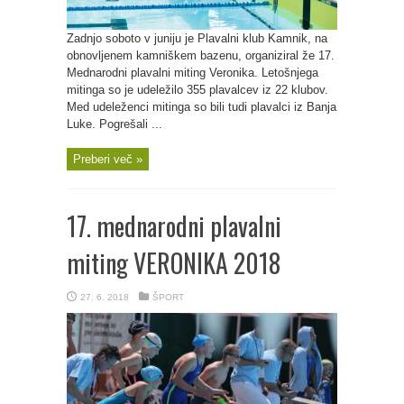
Zadnjo soboto v juniju je Plavalni klub Kamnik, na
obnovljenem kamniškem bazenu, organiziral že 17.
Mednarodni plavalni miting Veronika. Letošnjega
mitinga so je udeležilo 355 plavalcev iz 22 klubov.
Med udeleženci mitinga so bili tudi plavalci iz Banja
Luke. Pogrešali ...
Preberi več »
17. mednarodni plavalni
miting VERONIKA 2018
27. 6. 2018
ŠPORT