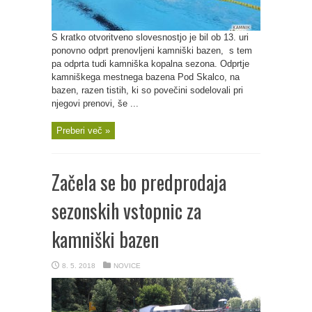
S kratko otvoritveno slovesnostjo je bil ob 13. uri
ponovno odprt prenovljeni kamniški bazen, s tem
pa odprta tudi kamniška kopalna sezona. Odprtje
kamniškega mestnega bazena Pod Skalco, na
bazen, razen tistih, ki so povečini sodelovali pri
njegovi prenovi, še ...
Preberi več »
Začela se bo predprodaja
sezonskih vstopnic za
kamniški bazen
8. 5. 2018
NOVICE