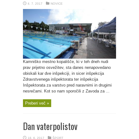
4. 7. 2017
NOVICE
Kamniško mestno kopališče, ki v teh dneh nudi
prav prijetno osvežitev, sta danes nenapovedano
obiskali kar dve inšpekciji, in sicer inšpekcija
Zdravstvenega inšpektorata ter inšpekcija
Inšpektorata za varstvo pred naravnimi in drugimi
nesrečami. Kot so nam sporočili z Zavoda za ...
Preberi več »
Dan vaterpolistov
18. 6. 2017
ŠPORT