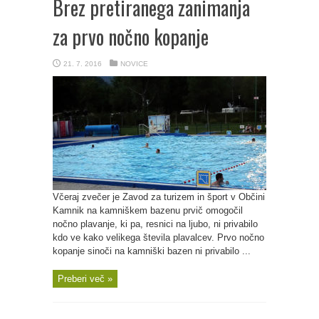
Brez pretiranega zanimanja
za prvo nočno kopanje
21. 7. 2016
NOVICE
Včeraj zvečer je Zavod za turizem in šport v Občini
Kamnik na kamniškem bazenu prvič omogočil
nočno plavanje, ki pa, resnici na ljubo, ni privabilo
kdo ve kako velikega števila plavalcev. Prvo nočno
kopanje sinoči na kamniški bazen ni privabilo ...
Preberi več »