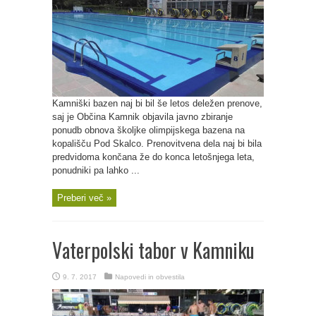
Kamniški bazen naj bi bil še letos deležen prenove,
saj je Občina Kamnik objavila javno zbiranje
ponudb obnova školjke olimpijskega bazena na
kopališču Pod Skalco. Prenovitvena dela naj bi bila
predvidoma končana že do konca letošnjega leta,
ponudniki pa lahko ...
Preberi več »
Vaterpolski tabor v Kamniku
9. 7. 2017
Napovedi in obvestila