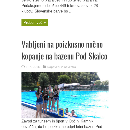
veliko število plavalcev in ljubiteljev plavanja.
Pričakujemo udeležbo 449 tekmovalcev iz 28
klubov. Slovenske barve bo ...
Preberi več »
Vabljeni na poizkusno nočno
kopanje na bazenu Pod Skalco
8. 7. 2016
Napovedi in obvestila
Zavod za turizem in šport v Občini Kamnik
obvešča, da bo poizkusno odprl letni bazen Pod