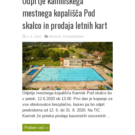
Odprtje kamniškega
mestnega kopališča Pod
skalco in prodaja letnih kart
5. 6. 2020
NOVICE
,
POUDARJENO
Odprtje mestnega kopališča Kamnik Pod skalco bo
v petek, 12.6.2020 ob 13.00. Prvi dan je kopanje za
vse obiskovalce brezplačno, bazen pa bo odprt
predvidoma od 12. 6. do 31. 8. 2020. Na TIC
Kamnik že poteka prodaja bazenskih sezonskih ...
Preberi več »