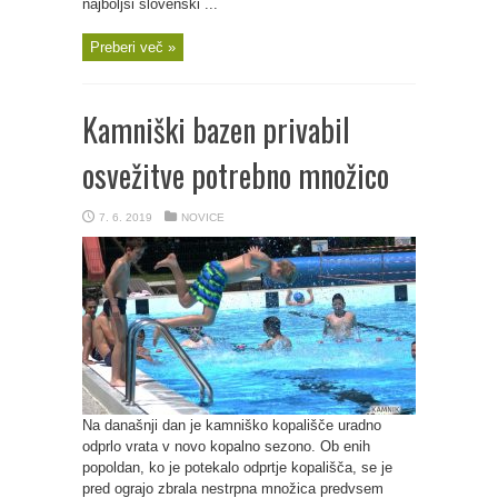
najboljši slovenski ...
Preberi več »
Kamniški bazen privabil
osvežitve potrebno množico
7. 6. 2019
NOVICE
Na današnji dan je kamniško kopališče uradno
odprlo vrata v novo kopalno sezono. Ob enih
popoldan, ko je potekalo odprtje kopališča, se je
pred ograjo zbrala nestrpna množica predvsem