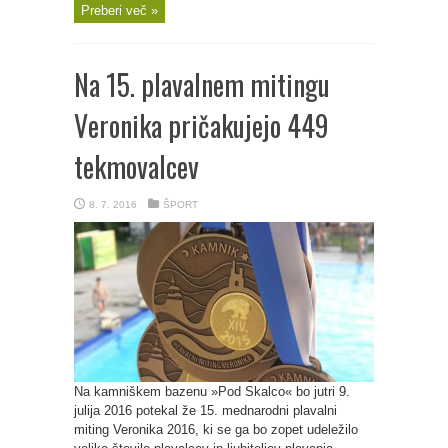
Preberi več »
Na 15. plavalnem mitingu
Veronika pričakujejo 449
tekmovalcev
8. 7. 2016
ŠPORT
Na kamniškem bazenu »Pod Skalco« bo jutri 9.
julija 2016 potekal že 15. mednarodni plavalni
miting Veronika 2016, ki se ga bo zopet udeležilo