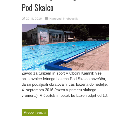
Pod Skalco
29. 8. 2016
Napovedi in obvestila
Zavod za turizem in šport v Občini Kamnik vse
obiskovalce letnega bazena Pod Skalco obvešča,
da so podaljšali obratovalni čas bazena do nedelje,
4. septembra 2016 (razen v primeru slabega
vremena). V četrtek in petek bo bazen odprt od 13.
...
Preberi več »