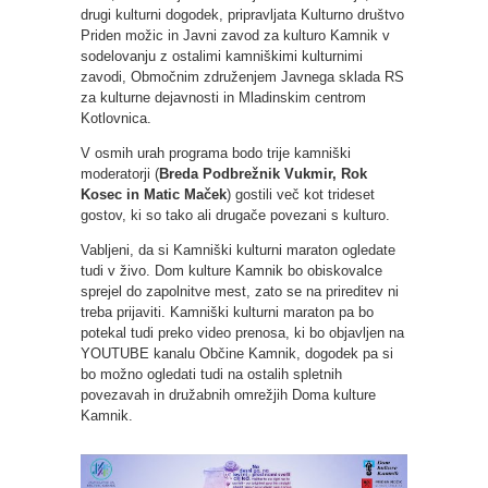
drugi kulturni dogodek, pripravljata Kulturno društvo
Priden možic in Javni zavod za kulturo Kamnik v
sodelovanju z ostalimi kamniškimi kulturnimi
zavodi, Območnim združenjem Javnega sklada RS
za kulturne dejavnosti in Mladinskim centrom
Kotlovnica.
V osmih urah programa bodo trije kamniški
moderatorji (
Breda Podbrežnik Vukmir, Rok
Kosec in Matic Maček
) gostili več kot trideset
gostov, ki so tako ali drugače povezani s kulturo.
Vabljeni, da si Kamniški kulturni maraton ogledate
tudi v živo. Dom kulture Kamnik bo obiskovalce
sprejel do zapolnitve mest, zato se na prireditev ni
treba prijaviti. Kamniški kulturni maraton pa bo
potekal tudi preko video prenosa, ki bo objavljen na
YOUTUBE kanalu Občine Kamnik, dogodek pa si
bo možno ogledati tudi na ostalih spletnih
povezavah in družabnih omrežjih Doma kulture
Kamnik.