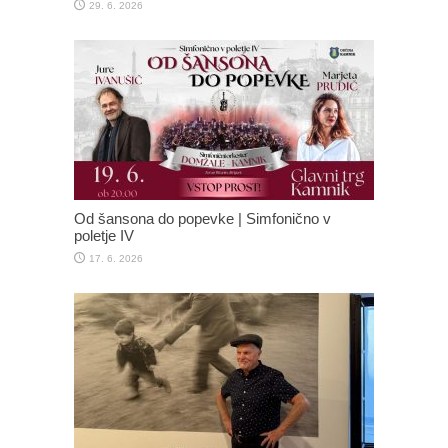
29. 6. 2026
Od šansona do popevke | Simfonično v
poletje IV
17. 6. 2026