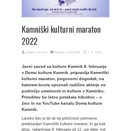
Kamniški kulturni maraton
2022
Objavil:
Urednik
Rubrika:
KULTURA
1. 2. 2022
Javni zavod za kulturo Kamnik 8. februarja
v Domu kulture Kamnik pripravlja Kamniški
kulturni maraton, pogovorni dogodek, na
katerem boste spoznali različne akterje na
področju umetnosti in kulture v Kamniku.
Prireditev bo letos potekala hibridno – v
živo in na YouTube kanalu Doma kulture
Kamnik.
Lansko leto je bil ob tej priložnosti premierno
predstavljen Kamniški kulturni maraton, ki ga tudi
letos, natančneje 8. februarja od 12. ure dalje, kot