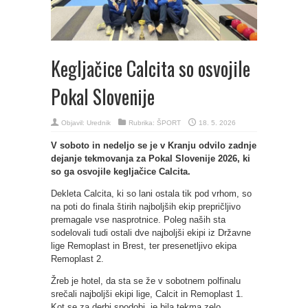
Kegljačice Calcita so osvojile
Pokal Slovenije
Objavil:
Urednik
Rubrika:
ŠPORT
18. 5. 2026
V soboto in nedeljo se je v Kranju odvilo zadnje
dejanje tekmovanja za Pokal Slovenije 2026, ki
so ga osvojile kegljačice Calcita.
Dekleta Calcita, ki so lani ostala tik pod vrhom, so
na poti do finala štirih najboljših ekip prepričljivo
premagale vse nasprotnice. Poleg naših sta
sodelovali tudi ostali dve najboljši ekipi iz Državne
lige Remoplast in Brest, ter presenetljivo ekipa
Remoplast 2.
Žreb je hotel, da sta se že v sobotnem polfinalu
srečali najboljši ekipi lige, Calcit in Remoplast 1.
Kot se za derbi spodobi, je bila tekma zelo