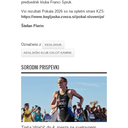
predsednik kluba Franci Spruk.
Vsi rezultati Pokala 2026 so na spletni strani KZS:
https://www.kegljaska-zveza.si/pokal-slovenije/
Štefan Flerin
Označeno z:
KEGLJANJE
KEGLJAŠKI KLUB CALCIT KAMNIK
SORODNI PRISPEVKI
Tjaša Vrtačič do 4. mesta na svetovnem