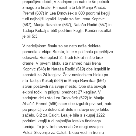
prepričljivo dobili, v zadnjem pa nato le še potrdili
zmago za finale. Pri naših sta bili Marija Ahačič
Premrl (607) in Lea Drnovšek s 600 podrtimi keglji
tudi najboljši igralki. Igrale so še: Irena Koprivc
(587), Marija Ravnikar (567), Nataša Radić (557) in
Tadeja Kokalj s 550 podrtimi keglji. Končni rezultat
je bil 5:3.
V nedeljskem finalu so se nato naša dekleta
pomerila z ekipo Bresta, ki je v polfinalu prepričljivo
odpravila Remoplast 2. Trudi tokrat ni šlo brez
drame. V prvem bloku sta namreč naši Irena
Koprivc (548) in Nataša Radić (619) obe izgubili in
zaostali za 24 kegljev. Že v naslednjem bloku pa
sta Tadeja Kokalj (589) in Marija Ravnikar (564)
stvari postavili na svoje mesto. Obe sta osvojili
ekipni točki in priigrali prednost 27 kegljev. V
zadnjem delu sta Lea Drnovšek (622) in Marija
Ahačič Premrl (596) sicer obe izgubili prvi set, nato
pa prepričljivo dokončali delo in slavje se je lahko
začelo. 6:2 za Calcit. Lea je bila s skupaj 1222
podrtimi keglji tudi najboljša igralka finalnega
turnirja. To je v treh sezonah že drugi osvojeni
Pokal Slovenije za Calcit. Ekipo vodi in trenira