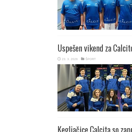
Uspešen vikend za Calcit
23. 3. 2026
ŠPORT
Kegljačice Calcita so zap