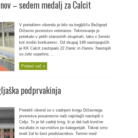
nov – sedem medalj za Calcit
V preteklem vikendu je bilo na kegljišču Bežigrad
Državno prvenstvo veteranov. Tekmovanje je
potekalo v petih starostnih skupinah, tako v ženski
kot moški konkurenci. Od skupaj 149 nastopajočih
je KK Calcit zastopalo 22 članic in članov. Nastopili
so zelo uspešno, ...
Preberi več »
gljaška podprvakinja
Pretekli vikend so v zadnjem krogu Državnega
prvenstva posamezno naši najmlajši nastopili v
Celju. To je bil zadnji krog, ki je dal tudi končne
rezultate in razvrstitve po kategorijah. Tokrat smo
imeli žal le šest predstavnikov. Termin med