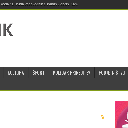
ne vode na javnih vodovodnih sistemih v občini Kamnik
KULTURA
ŠPORT
KOLEDAR PRIREDITEV
PODJETNIŠTVO I