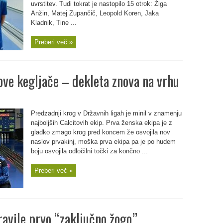
uvrstitev. Tudi tokrat je nastopilo 15 otrok: Žiga
Anžin, Matej Zupančič, Leopold Koren, Jaka
Kladnik, Tine ...
Preberi več »
ove kegljače – dekleta znova na vrhu
Predzadnji krog v Državnih ligah je minil v znamenju
najboljših Calcitovih ekip. Prva ženska ekipa je z
gladko zmago krog pred koncem že osvojila nov
naslov prvakinj, moška prva ekipa pa je po hudem
boju osvojila odločilni točki za končno ...
Preberi več »
ravile prvo “zaključno žogo”