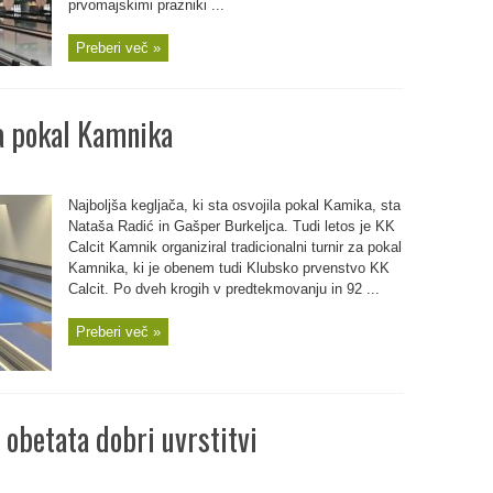
prvomajskimi prazniki ...
Preberi več »
za pokal Kamnika
Najboljša kegljača, ki sta osvojila pokal Kamika, sta
Nataša Radić in Gašper Burkeljca. Tudi letos je KK
Calcit Kamnik organiziral tradicionalni turnir za pokal
Kamnika, ki je obenem tudi Klubsko prvenstvo KK
Calcit. Po dveh krogih v predtekmovanju in 92 ...
Preberi več »
obetata dobri uvrstitvi