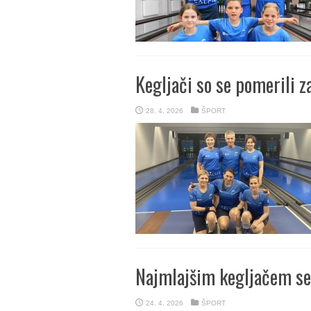
Kegljači so se pomerili 
28. 4. 2026
ŠPORT
Najmlajšim kegljačem se 
24. 4. 2026
ŠPORT