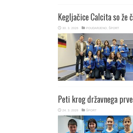
Kegljačice Calcita so že 
30. 3. 2026
POUDARJENO
,
ŠPORT
Peti krog državnega prve
24. 3. 2026
ŠPORT