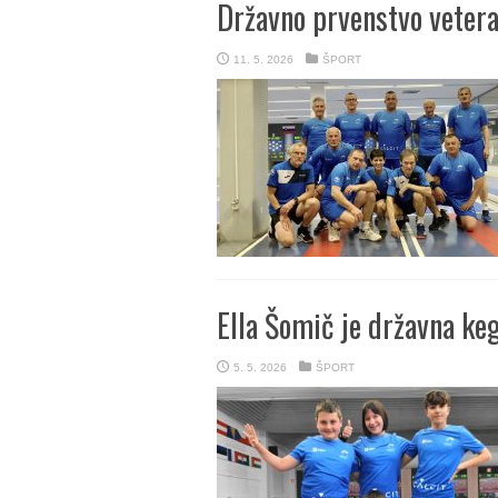
Državno prvenstvo vetera
11. 5. 2026
ŠPORT
Ella Šomič je državna ke
5. 5. 2026
ŠPORT