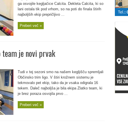
ga osvojile kegljačice Calcita. Dekleta Calcita, ki so
lani ostala tik pod vrhom, so na poti do finala štirih
najboljših ekip prepričljivo ...
Preberi več »
 team je novi prvak
Tudi v tej sezoni smo na našem kegljišču spremljali
Občinsko trim ligo. V štiri krožnem sistemu je
tekmovalo pet ekip, tako da je vsaka odigrala 16
tekem. Daleč najboljša je bila ekipa Zlatko team, ki
je brez poraza osvojila prvo ...
Preberi več »