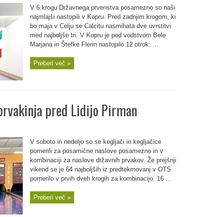
V 6.krogu Državnega prvenstva posamezno so naši
najmlajši nastopili v Kopru. Pred zadnjim krogom, ki
bo maja v Celju se Calcitu nasmihata dve uvrstitvi
med najboljše tri. V Kopru je pod vodstvom Bele
Marjana in Štefke Flerin nastopilo 12 otrok: ...
Preberi več »
prvakinja pred Lidijo Pirman
V soboto in nedeljo so se kegljači in kegljačice
pomerili za posamične naslove posamezno in v
kombinaciji za naslove državnih prvakov. Že prejšnji
vikend se je 64 najboljših iz predtekmovanj v OTS
pomerilo v prvih dveh krogih za kombinacijo. 16 ...
Preberi več »