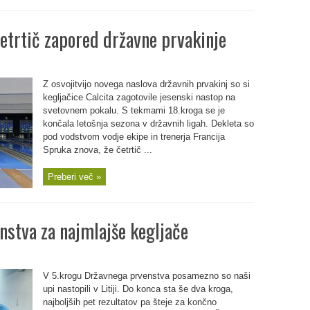
četrtič zapored državne prvakinje
Z osvojitvijo novega naslova državnih prvakinj so si
kegljačice Calcita zagotovile jesenski nastop na
svetovnem pokalu. S tekmami 18.kroga se je
končala letošnja sezona v državnih ligah. Dekleta so
pod vodstvom vodje ekipe in trenerja Francija
Spruka znova, že četrtič ...
Preberi več »
nstva za najmlajše kegljače
V 5.krogu Državnega prvenstva posamezno so naši
upi nastopili v Litiji. Do konca sta še dva kroga,
najboljših pet rezultatov pa šteje za končno