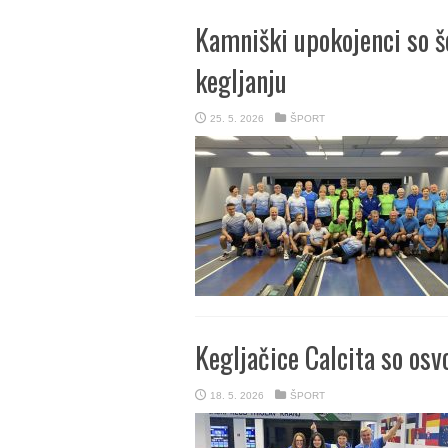
Kamniški upokojenci so še
kegljanju
25. 5. 2026
ŠPORT
Kegljačice Calcita so osvo
18. 5. 2026
ŠPORT