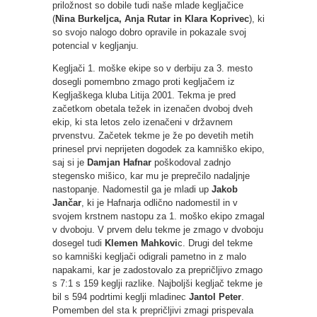
priložnost so dobile tudi naše mlade kegljačice
(
Nina Burkeljca, Anja Rutar in Klara Koprivec
), ki
so svojo nalogo dobro opravile in pokazale svoj
potencial v kegljanju.
Kegljači 1. moške ekipe so v derbiju za 3. mesto
dosegli pomembno zmago proti kegljačem iz
Kegljaškega kluba Litija 2001. Tekma je pred
začetkom obetala težek in izenačen dvoboj dveh
ekip, ki sta letos zelo izenačeni v državnem
prvenstvu. Začetek tekme je že po devetih metih
prinesel prvi neprijeten dogodek za kamniško ekipo,
saj si je
Damjan Hafnar
poškodoval zadnjo
stegensko mišico, kar mu je preprečilo nadaljnje
nastopanje. Nadomestil ga je mladi up
Jakob
Jančar
, ki je Hafnarja odlično nadomestil in v
svojem krstnem nastopu za 1. moško ekipo zmagal
v dvoboju. V prvem delu tekme je zmago v dvoboju
dosegel tudi
Klemen Mahkovi
c. Drugi del tekme
so kamniški kegljači odigrali pametno in z malo
napakami, kar je zadostovalo za prepričljivo zmago
s 7:1 s 159 keglji razlike. Najboljši kegljač tekme je
bil s 594 podrtimi keglji mladinec
Jantol Peter
.
Pomemben del sta k prepričljivi zmagi prispevala