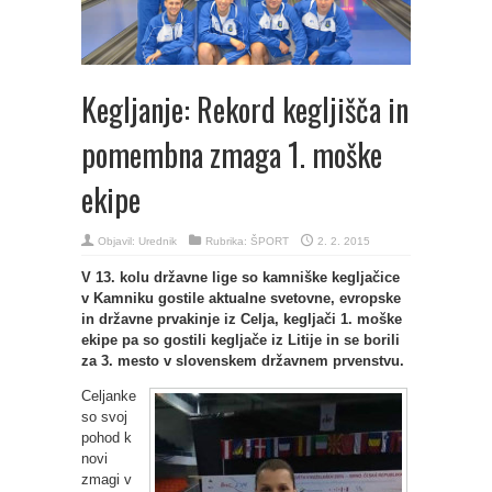
Kegljanje: Rekord kegljišča in
pomembna zmaga 1. moške
ekipe
Objavil:
Urednik
Rubrika:
ŠPORT
2. 2. 2015
V 13. kolu državne lige so kamniške kegljačice
v Kamniku gostile aktualne svetovne, evropske
in državne prvakinje iz Celja, kegljači 1. moške
ekipe pa so gostili kegljače iz Litije in se borili
za 3. mesto v slovenskem državnem prvenstvu.
Celjanke
so svoj
pohod k
novi
zmagi v