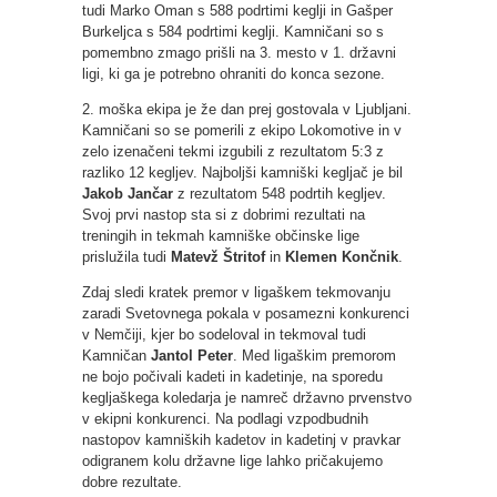
tudi Marko Oman s 588 podrtimi keglji in Gašper
Burkeljca s 584 podrtimi keglji. Kamničani so s
pomembno zmago prišli na 3. mesto v 1. državni
ligi, ki ga je potrebno ohraniti do konca sezone.
2. moška ekipa je že dan prej gostovala v Ljubljani.
Kamničani so se pomerili z ekipo Lokomotive in v
zelo izenačeni tekmi izgubili z rezultatom 5:3 z
razliko 12 kegljev. Najboljši kamniški kegljač je bil
Jakob Jančar
z rezultatom 548 podrtih kegljev.
Svoj prvi nastop sta si z dobrimi rezultati na
treningih in tekmah kamniške občinske lige
prislužila tudi
Matevž Štritof
in
Klemen Končnik
.
Zdaj sledi kratek premor v ligaškem tekmovanju
zaradi Svetovnega pokala v posamezni konkurenci
v Nemčiji, kjer bo sodeloval in tekmoval tudi
Kamničan
Jantol Peter
. Med ligaškim premorom
ne bojo počivali kadeti in kadetinje, na sporedu
kegljaškega koledarja je namreč državno prvenstvo
v ekipni konkurenci. Na podlagi vzpodbudnih
nastopov kamniških kadetov in kadetinj v pravkar
odigranem kolu državne lige lahko pričakujemo
dobre rezultate.