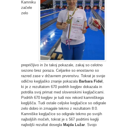
Kamniku
začele
zelo
prepričljivo in že takoj pokazale, zakaj so celotno
sezono brez poraza. Celjanke so enostavno so
razred zase v državnem prvenstvu. Tokrat je svoje
odlično kegljaško znanje pokazala
Barbara Fidel
,
ki je z rezultatom 670 podrtih kegljev dokazala in
potrdila svoj primat med slovenskimi kegljačicami.
Podrtih 670 kegljev je tudi nov rekord kamniškega
kegljišča. Tudi ostale celjske kegljačice so odigrale
zelo dobro in zmagale tekmo z rezultatom 8:0.
Kamniške kegljačice so odigrale tekmo po svojih
najboljših močeh, tokrat je s 567 podrtimi keglji
najboljši rezultat dosegla
Majda Lužar
. Svojo