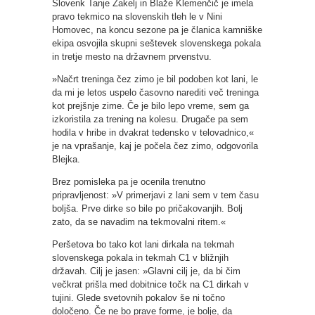
Slovenk Tanje Žakelj in Blaže Klemenčič je imela
pravo tekmico na slovenskih tleh le v Nini
Homovec, na koncu sezone pa je članica kamniške
ekipa osvojila skupni seštevek slovenskega pokala
in tretje mesto na državnem prvenstvu.
»Načrt treninga čez zimo je bil podoben kot lani, le
da mi je letos uspelo časovno narediti več treninga
kot prejšnje zime. Če je bilo lepo vreme, sem ga
izkoristila za trening na kolesu. Drugače pa sem
hodila v hribe in dvakrat tedensko v telovadnico,«
je na vprašanje, kaj je počela čez zimo, odgovorila
Blejka.
Brez pomisleka pa je ocenila trenutno
pripravljenost: »V primerjavi z lani sem v tem času
boljša. Prve dirke so bile po pričakovanjih. Bolj
zato, da se navadim na tekmovalni ritem.«
Peršetova bo tako kot lani dirkala na tekmah
slovenskega pokala in tekmah C1 v bližnjih
državah. Cilj je jasen: »Glavni cilj je, da bi čim
večkrat prišla med dobitnice točk na C1 dirkah v
tujini. Glede svetovnih pokalov še ni točno
določeno. Če ne bo prave forme, je bolje, da