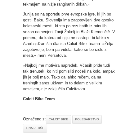
tekmujem na nižje rangiranih dirkah.«
Junija so na sporedu prve evropske igre, ki jih bo
gostil Baku. Slovenija ima zagotovljeni dve gorsko
kolesarski mesti, ki sta po rezultatih iz minulih
sezon namenjeni Tanji Žakelj in Blaži Klemenčič. V
primeru, da katera od njiju ne nastopi, bi lahko v
Azerbajdžan šla članica Calcit Bike Teama. »Želja
zagotovo je, bom pa videla, kako se bo izšlo z
mesti,« meni Peršetova.
»Najbolj me motivira napredek. Včasih pride tudi
tak trenutek, ko niti pomisliti nočeš na kolo, ampak
jih je bolj malo. Tako da lahko rečem, da na
treningih zares uživam in to delam z velikim
veseljem,« je zaključila Calcitovka.
Calcit Bike Team
Označeno z:
CALCIT BIKE
KOLESARSTVO
TINA PERŠE