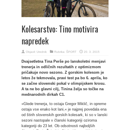
Kolesarstvo: Tino motivira
napredek
Objavil:
Urednik
Rubrika:
ŠPORT
20. 3. 2015
Dvajsetletna Tina Perše po lanskoletni menjavi
trenerja in odličnih rezultatih z optimizmom
pričakuje novo sezono. Z gorskim kolesom je
letos že tekmovala, pravi test pa bo 6. aprila, ko
se začne slovenski pokal v olimpijskem krosu.
A ta ne bo glavni cilj, Tinina želja so točke na
mednarodnih dirkah C1.
»Glede trenerja, to ostaja Gregor Miklič, in opreme
ostaja vse enako kot lani,« je najprej povedala ena
od štirih slovenskih gorskih kolesark, ki so v lanski
sezoni nastopale v članski kategoriji oziroma
kategoriji do 23 let. Ob odsotnosti najboljših