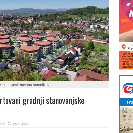
e: https://oskrbovana-kamnik.si/
rtovani gradnji stanovanjske
ENO
19. 6. 2026