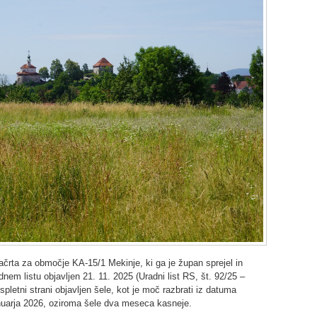
ačrta za območje KA-15/1 Mekinje, ki ga je župan sprejel in
dnem listu objavljen 21. 11. 2025 (Uradni list RS, št. 92/25 –
spletni strani objavljen šele, kot je moč razbrati iz datuma
januarja 2026, oziroma šele dva meseca kasneje.