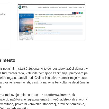
je mesto
z pojasnil in stališč župana, ki je cel postopek začel domala v
e tudi zaradi tega, vzbudile nemajhno zanimanje, predvsem pa
ričo tega ustanovili tudi Civilno iniciativo Kamnik moje mesto,
varovanje javne koristi, zaščita naravne ter kulturne dediščine in
a.
 ima tudi svojo spletno stran –
https://www.kam-in.si/
,
imajo do načrtovane izgradnje enajstih, večnadstropnih stavb, v
nvestitorja, povečini varovanih stanovanj, številne pomisleke,
šnjo zaskrbljenostjo.