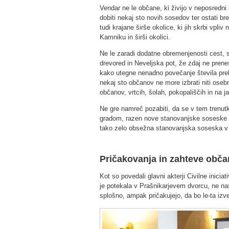
Vendar ne le občane, ki živijo v neposredni 
dobiti nekaj sto novih sosedov ter ostati 
tudi krajane širše okolice, ki jih skrbi vpl
Kamniku in širši okolici.
Ne le zaradi dodatne obremenjenosti cest, 
drevored in Neveljska pot, že zdaj ne prene
kako utegne nenadno povečanje števila preb
nekaj sto občanov ne more izbrati niti ose
občanov, vrtcih, šolah, pokopališčih in na ja
Ne gre namreč pozabiti, da se v tem trenu
gradom, razen nove stanovanjske soseske v 
tako zelo obsežna stanovanjska soseska v Z
Pričakovanja in zahteve obč
Kot so povedali glavni akterji Civilne inici
je potekala v Prašnikarjevem dvorcu, ne nas
splošno, ampak pričakujejo, da bo le-ta izv