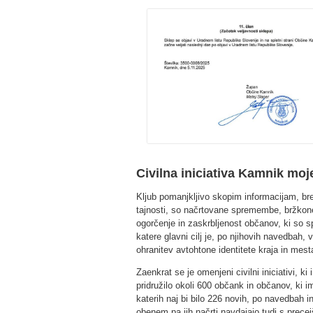
Civilna iniciativa Kamnik mo
Kljub pomanjkljivo skopim informacijam, bre
tajnosti, so načrtovane spremembe, bržkon
ogorčenje in zaskrbljenost občanov, ki so sp
katere glavni cilj je, po njihovih navedbah, 
ohranitev avtohtone identitete kraja in mest
Zaenkrat se je omenjeni civilni iniciativi, ki
pridružilo okoli 600 občank in občanov, ki 
katerih naj bi bilo 226 novih, po navedbah i
obenem pa jih načrti navdajajo tudi s precej