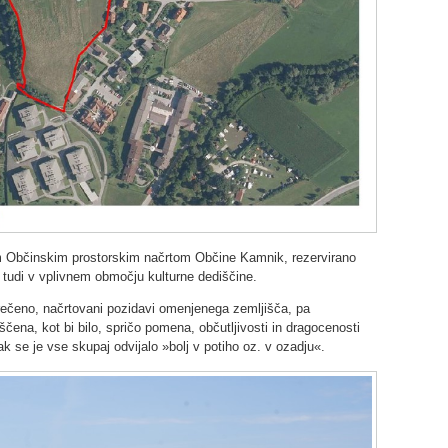
m Občinskim prostorskim načrtom Občine Kamnik, rezervirano
a tudi v vplivnem območju kulturne dediščine.
ečeno, načrtovani pozidavi omenjenega zemljišča, pa
čena, kot bi bilo, spričo pomena, občutljivosti in dragocenosti
k se je vse skupaj odvijalo »bolj v potiho oz. v ozadju«.