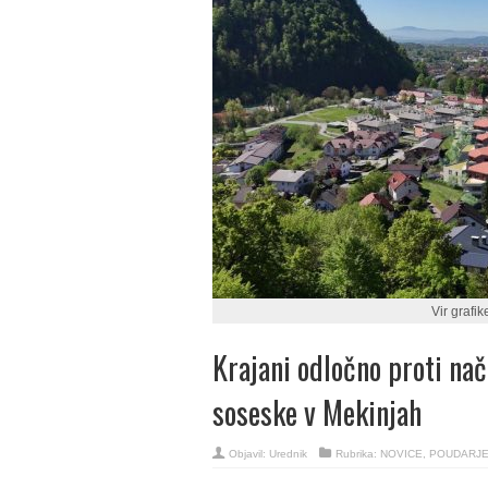
Vir grafik
Krajani odločno proti nač
soseske v Mekinjah
Objavil:
Urednik
Rubrika:
NOVICE
,
POUDARJ