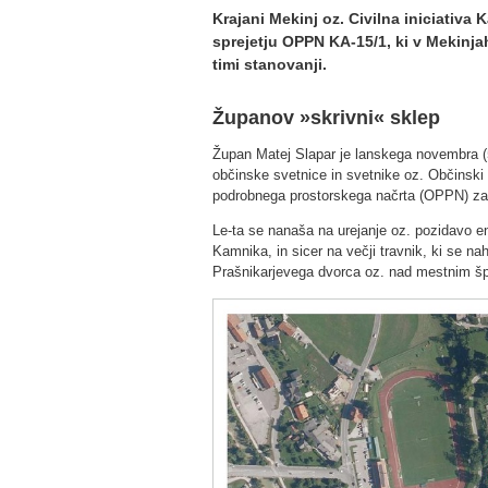
Krajani Mekinj oz. Civilna iniciativ
sprejetju OPPN KA-15/1, ki v Mekinj
timi stanovanji.
Županov »skrivni« sklep
Župan Matej Slapar je lanskega novembra (
občinske svetnice in svetnike oz. Občinski 
podrobnega prostorskega načrta (OPPN) za
Le-ta se nanaša na urejanje oz. pozidavo en
Kamnika, in sicer na večji travnik, ki se na
Prašnikarjevega dvorca oz. nad mestnim š