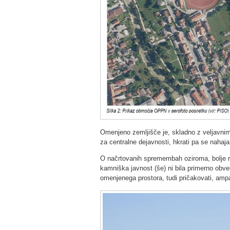
Omenjeno zemljišče je, skladno z veljavni
za centralne dejavnosti, hkrati pa se nahaj
O načrtovanih spremembah oziroma, bolje r
kamniška javnost (še) ni bila primerno obveš
omenjenega prostora, tudi pričakovati, ampa