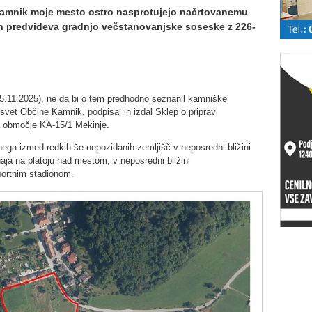
a Kamnik moje mesto ostro nasprotujejo načrtovanemu
ah predvideva gradnjo večstanovanjske soseske z 226-
5.11.2025), ne da bi o tem predhodno seznanil kamniške
svet Občine Kamnik, podpisal in izdal Sklep o pripravi
 območje KA-15/1 Mekinje.
ega izmed redkih še nepozidanih zemljišč v neposredni bližini
haja na platoju nad mestom, v neposredni bližini
portnim stadionom.