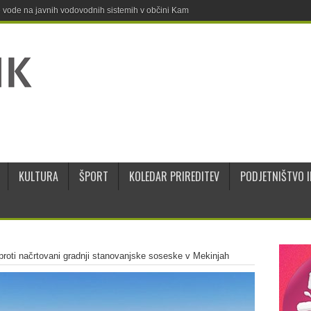
ne vode na javnih vodovodnih sistemih v občini Kamnik
KULTURA
ŠPORT
KOLEDAR PRIREDITEV
PODJETNIŠTVO I
proti načrtovani gradnji stanovanjske soseske v Mekinjah