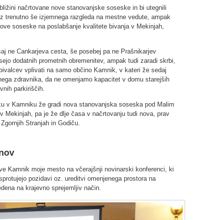
bližini načrtovane nove stanovanjske soseske in bi utegnili
brez trenutno še izjemnega razgleda na mestne vedute, ampak
iv nove soseske na poslabšanje kvalitete bivanja v Mekinjah,
saj ne Cankarjeva cesta, še posebej pa ne Prašnikarjev
sejo dodatnih prometnih obremenitev, ampak tudi zaradi skrbi,
ivalcev vplivati na samo občino Kamnik, v kateri že sedaj
bnega zdravnika, da ne omenjamo kapacitet v domu starejših
vnih parkiriščih.
tku v Kamniku že gradi nova stanovanjska soseska pod Malim
Mekinjah, pa je že dlje časa v načrtovanju tudi nova, prav
gornjih Stranjah in Godiču.
anov
ative Kamnik moje mesto na včerajšnji novinarski konferenci, ki
protujejo pozidavi oz. ureditvi omenjenega prostora na
edena na krajevno sprejemljiv način.